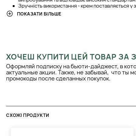
Зручність використання - крем поставляється у з
легко наноситься на шкіру навколо очей.
ПОКАЗАТИ БІЛЬШЕ
СПОСІБ ЗАСТОСУВАННЯ
Нанесіть невелику кількість крему на шкіру навколо очей і 
до повного всмоктування. Використовуйте щодня вранці та/
ХОЧЕШ КУПИТИ ЦЕЙ ТОВАР ЗА
Оформляй подписку на бьюти-дайджест, в кот
актуальные акции. Также, не забывай, что ты 
промокоды после сделанных покупок.
СХОЖІ ПРОДУКТИ