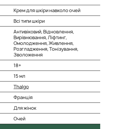
Крем для шкіри навколо очей
Всі типи шкіри
Антивіковий, Відновлення,
Вирівнювання, Ліфтинг,
Омолодження, Живлення,
Розгладження, Тонізування,
Зволоження
18+
15 мл
Thalgo
Франція
Для жінок
Очей