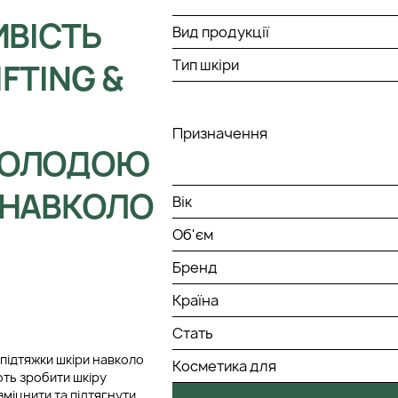
ИВІСТЬ
Вид продукції
Тип шкіри
FTING &
Призначення
МОЛОДОЮ
 НАВКОЛО
Вік
Об'єм
Бренд
Країна
Стать
а підтяжки шкіри навколо
Косметика для
ють зробити шкіру
міцнити та підтягнути