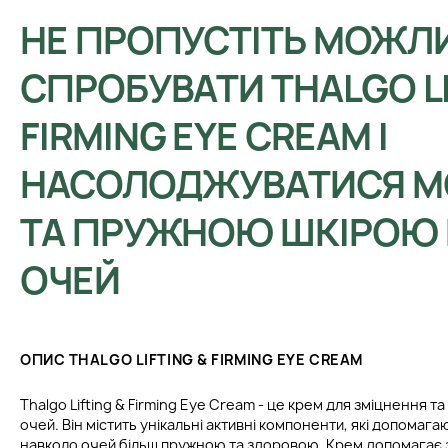
НЕ ПРОПУСТІТЬ МОЖЛ
СПРОБУВАТИ THALGO LI
FIRMING EYE CREAM І
НАСОЛОДЖУВАТИСЯ 
ТА ПРУЖНОЮ ШКІРОЮ
ОЧЕЙ
ОПИС THALGO LIFTING & FIRMING EYE CREAM
Thalgo Lifting & Firming Eye Cream - це крем для зміцнення т
очей. Він містить унікальні активні компоненти, які допомага
навколо очей більш пружною та здоровою. Крем допомагає з