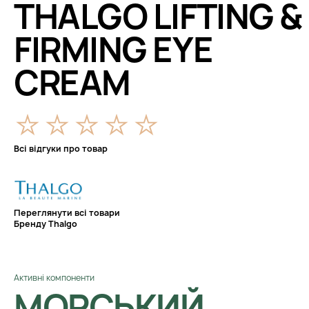
THALGO LIFTING &
FIRMING EYE
CREAM
Всі відгуки про товар
Переглянути всі товари
Бренду Thalgo
Активні компоненти
МОРСЬКИЙ