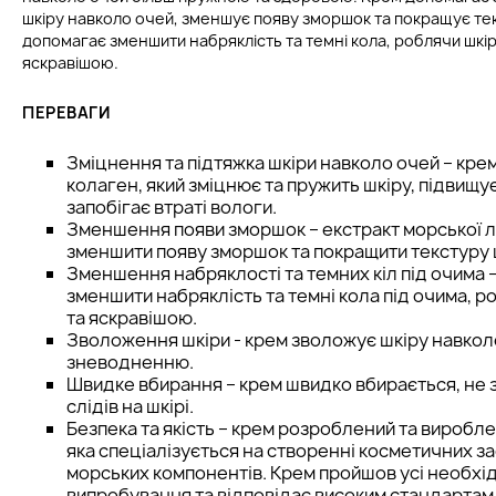
шкіру навколо очей, зменшує появу зморшок та покращує тек
допомагає зменшити набряклість та темні кола, роблячи шкір
яскравішою.
ПЕРЕВАГИ
Зміцнення та підтяжка шкіри навколо очей – кре
колаген, який зміцнює та пружить шкіру, підвищує 
запобігає втраті вологи.
Зменшення появи зморшок – екстракт морської л
зменшити появу зморшок та покращити текстуру 
Зменшення набряклості та темних кіл під очима 
зменшити набряклість та темні кола під очима, р
та яскравішою.
Зволоження шкіри - крем зволожує шкіру навколо 
зневодненню.
Швидке вбирання – крем швидко вбирається, не
слідів на шкірі.
Безпека та якість – крем розроблений та виробл
яка спеціалізується на створенні косметичних за
морських компонентів. Крем пройшов усі необхідн
випробування та відповідає високим стандартам 