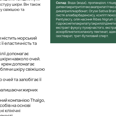
Cклад
: Вода (вода), пропандіол, гліц
стуру шкіри. Він також
дипентаеритритілгексакаприлат/гекса
у свіжішою та
дикаприлілкарбонат, Oryse Sativa Bran C
листя алоебарбаденсису, ксилітглюкоз
Pentylecry, олія насіння Ribes Nigrum 
гідроксиетилакрилату/акрилоїлдіметилт
екстракт фукусу пухирчастого, екстрак
аскорбілметилсиланолу пектинат, адено
ізостеарат, трет-бутиловий спирт.
м містить морський
її еластичність та
ілії допомагає
шкіри навколо очей.
– крем допомагає
облячи шкіру свіжішою
очей та запобігає її
 залишаючи жирних
ений компанією Thalgo,
собів на основі
і клінічні
якості.