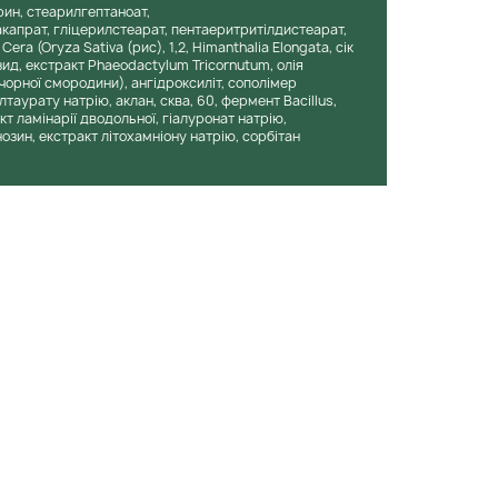
ерин, стеарилгептаноат,
капрат, гліцерилстеарат, пентаеритритілдистеарат,
era (Oryza Sativa (рис), 1,2, Himanthalia Elongata, сік
ид, екстракт Phaeodactylum Tricornutum, олія
(чорної смородини), ангідроксиліт, сополімер
аурату натрію, аклан, сква, 60, фермент Bacillus,
т ламінарії дводольної, гіалуронат натрію,
зин, екстракт літохамніону натрію, сорбітан