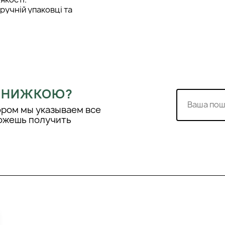
ручній упаковці та
масажуйте легкими рухами
або ввечері.
 ЗНИЖКОЮ?
ором мы указываем все
можешь получить