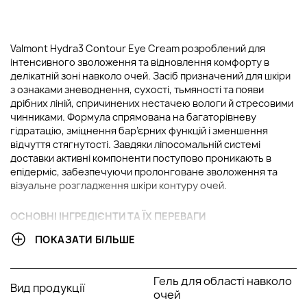
Valmont Hydra3 Contour Eye Cream розроблений для
інтенсивного зволоження та відновлення комфорту в
делікатній зоні навколо очей. Засіб призначений для шкіри
з ознаками зневоднення, сухості, тьмяності та появи
дрібних ліній, спричинених нестачею вологи й стресовими
чинниками. Формула спрямована на багаторівневу
гідратацію, зміцнення бар’єрних функцій і зменшення
відчуття стягнутості. Завдяки ліпосомальній системі
доставки активні компоненти поступово проникають в
епідерміс, забезпечуючи пролонговане зволоження та
візуальне розгладження шкіри контуру очей.
ОСНОВНІ ІНГРЕДІЄНТИ ТА ЇХ ПЕРЕВАГИ
ПОКАЗАТИ БІЛЬШЕ
Гіалуронова кислота:
Потужний гідрофіксатор,
здатний утримувати значну кількість води в шкірі.
Забезпечує інтенсивне та пролонговане зволоження
Гель для області навколо
Вид продукції
в чутливій зоні навколо очей. Сприяє візуальному
очей
розгладженню дрібних ліній зневоднення. Підвищує