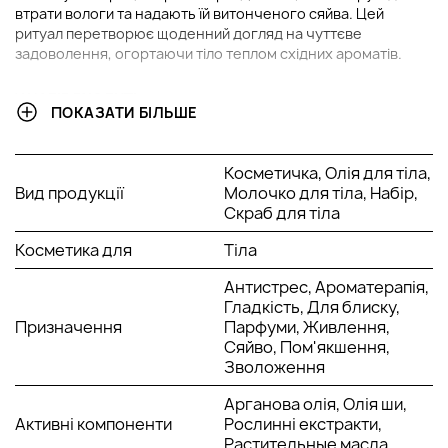
втрати вологи та надають їй витонченого сяйва. Цей
ритуал перетворює щоденний догляд на чуттєве
задоволення, огортаючи тіло теплом східних ароматів.
У НАБІР ВХОДИТЬ:
ПОКАЗАТИ БІЛЬШЕ
Масло краси La Sultane De Saba Taj Palace Beauty Oil
50 мл.
Косметичка, Олія для тіла,
Молочко для тіла La Sultane De Saba Taj Palace Body
Вид продукції
Молочко для тіла, Набір,
Lotion 50 мл.
Скраб для тіла
Шовковий скраб для тіла La Sultane De Saba Taj Palace
Silk Protein Body Scrub 100 мл.
Косметика для
Тіла
Антистрес, Ароматерапія,
ОСНОВНІ ІНГРЕДІЄНТИ ТА ЇХ ПЕРЕВАГИ
Гладкість, Для блиску,
Призначення
Парфуми, Живлення,
Арганова олія:
насичена вітамінами Е та F, глибоко
Сяйво, Пом'якшення,
живить і пом’якшує шкіру, підвищуючи її еластичність.
Зволоження
Вона допомагає відновити пошкоджений ліпідний
бар’єр, захищаючи від сухості та лущення. Арганова
Арганова олія, Олія ши,
олія має виражений антивіковий ефект, запобігаючи
Активні компоненти
Рослинні екстракти,
втраті пружності. При регулярному використанні
Растительные масла