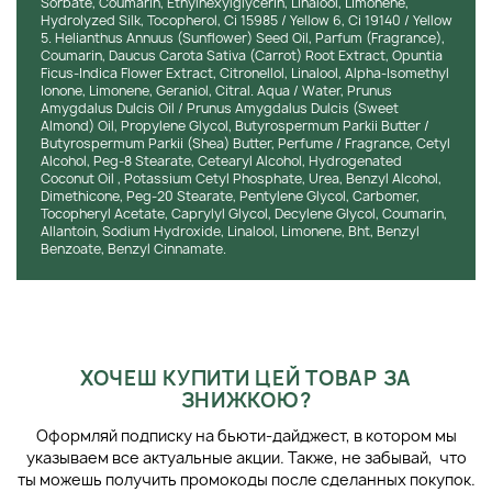
Sorbate, Coumarin, Ethylhexylglycerin, Linalool, Limonene,
зволожувальну та заспокійливу дію, знімає
Hydrolyzed Silk, Tocopherol, Ci 15985 / Yellow 6, Ci 19140 / Yellow
подразнення та відчуття сухості. Завдяки цьому
5. Helianthus Annuus (Sunflower) Seed Oil, Parfum (Fragrance),
шкіра виглядає свіжою, відпочилою й здоровою.
Coumarin, Daucus Carota Sativa (Carrot) Root Extract, Opuntia
Ficus-Indica Flower Extract, Citronellol, Linalool, Alpha-Isomethyl
Екстракт кореня моркви:
є джерелом провітаміну А,
Ionone, Limonene, Geraniol, Citral. Aqua / Water, Prunus
покращує клітинний обмін і підтримує здоровий колір
Amygdalus Dulcis Oil / Prunus Amygdalus Dulcis (Sweet
Almond) Oil, Propylene Glycol, Butyrospermum Parkii Butter /
шкіри. Він сприяє відновленню та зміцненню тканин,
Butyrospermum Parkii (Shea) Butter, Perfume / Fragrance, Cetyl
надаючи шкірі гладкості й м’якості. Екстракт покращує
Alcohol, Peg-8 Stearate, Cetearyl Alcohol, Hydrogenated
мікроциркуляцію та насичує клітини киснем,
Coconut Oil , Potassium Cetyl Phosphate, Urea, Benzyl Alcohol,
посилюючи їхню регенерацію. Компонент допомагає
Dimethicone, Peg-20 Stearate, Pentylene Glycol, Carbomer,
Tocopheryl Acetate, Caprylyl Glycol, Decylene Glycol, Coumarin,
підтримувати молодість і природне сяйво шкіри.
Allantoin, Sodium Hydroxide, Linalool, Limonene, Bht, Benzyl
Benzoate, Benzyl Cinnamate.
Текстура і аромат:
насичена кремова текстура легко
розподіляється по шкірі, швидко вбирається й не залишає
липкості. Засоби з набору створюють відчуття розкоші та
комфорту, залишаючи шкіру м’якою та зволоженою. Аромат
витончений і теплий, з нотами білих квітів, амбри та східних
спецій, які створюють атмосферу релаксу й чуттєвості.
ХОЧЕШ КУПИТИ ЦЕЙ ТОВАР ЗА
ЗНИЖКОЮ?
Склад:
формула засобів не містить парабенів, сульфатів і
мінеральних олій, що робить їх безпечними навіть для
Оформляй подписку на бьюти-дайджест, в котором мы
чутливої шкіри. В основі набору — натуральні рослинні олії
указываем все актуальные акции. Также, не забывай, что
та екстракти, підібрані для ефективного живлення й
ты можешь получить промокоды после сделанных покупок.
відновлення. Засоби не спричиняють подразнень і