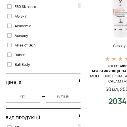
380 Skincare
AG Skin
Academie
Acnemy
Allies of Skin
Genosy
Babor
Bali Body
ІНТЕНСИВ
МУЛЬТИФУНКЦІОНА
Barba Italiana
MULTI FUNCTIONAL 
CREAM (M
ЦІНА, ₴
Beaute Mediterranea
50 мл
,
25
Bella Aura
—
2034
Biogena
CU Skin
ВИД ПРОДУКЦІЇ
Cantabria Labs