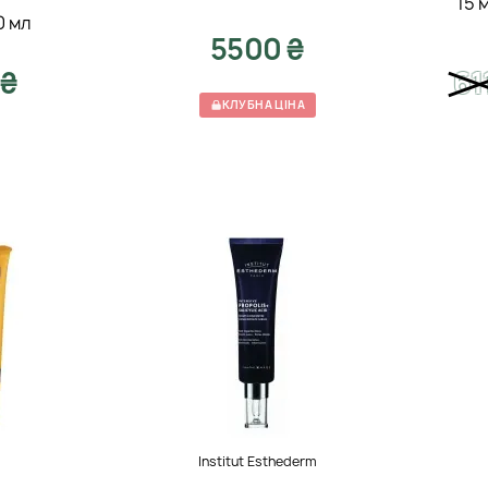
15 
0 мл
5500 ₴
 ₴
61
КЛУБНА ЦІНА
Institut Esthederm