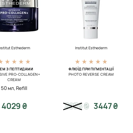
nstitut Esthederm
Institut Esthederm
РЕМ З ПЕПТИДАМИ
ФЛЮЇД ПРИ ПІГМЕНТАЦІЇ
SIVE PRO-COLLAGEN+
PHOTO REVERSE CREAM
CREAM
50 мл
,
Refill
4029 ₴
3978
₴
3447 ₴