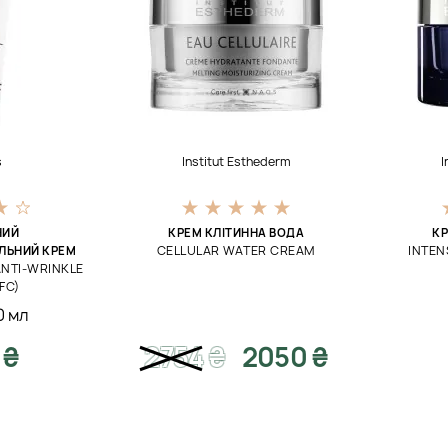
s
Institut Esthederm
I
НИЙ
КРЕМ КЛІТИННА ВОДА
К
CELLULAR WATER CREAM
INTEN
ЛЬНИЙ КРЕМ
ANTI-WRINKLE
FC)
0 мл
 ₴
2754
₴
2050 ₴