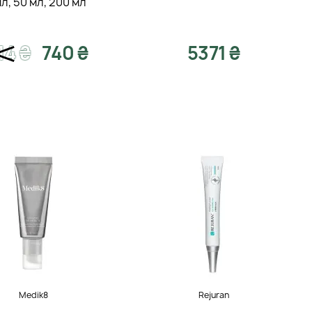
мл
,
50 мл
,
200 мл
14
₴
740 ₴
5371 ₴
Medik8
Rejuran