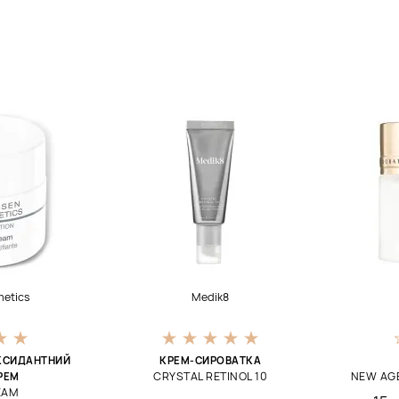
metics
Medik8
КСИДАНТНИЙ
КРЕМ-СИРОВАТКА
CRYSTAL RETINOL 10
NEW AGE
РЕМ
EAM