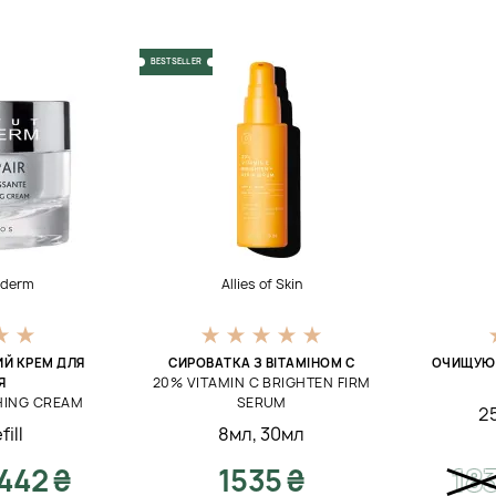
BESTSELLER
hederm
Allies of Skin
Й КРЕМ ДЛЯ
СИРОВАТКА З ВІТАМІНОМ С
ОЧИЩУЮЧ
20% VITAMIN C BRIGHTEN FIRM
Я
HING CREAM
SERUM
2
fill
8мл
,
30мл
442 ₴
1535 ₴
18