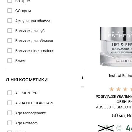
BB-крем
Celenes
CC-крем
Clarena
Ампули для обличчя
Cocosolis
Бальзам для губ
Colorescience
Бальзам для обличчя
Cosmetics 27
Бальзам після гоління
Dermalogica
Блиск
Dermaskill
Блиск для губ
DoTERRA
Institut Est
ЛІНІЯ КОСМЕТИКИ
Бустер для обличчя
Dr. Kadir
Гель для вмивання
ALL SKIN TYPE
Dr.Grandel
РОЗГЛАДЖУВАЛЬНИ
Гель для губ
ОБЛИЧЧ
AQUA CELLULAR CARE
Dr.Spiller
ABSOLUTE SMOOT
Гель для душу
Age Management
50 мл
,
Re
Erborian
Гель для області навколо очей
Age Proteom
5151
₴
4
GIGI
Гель для обличчя