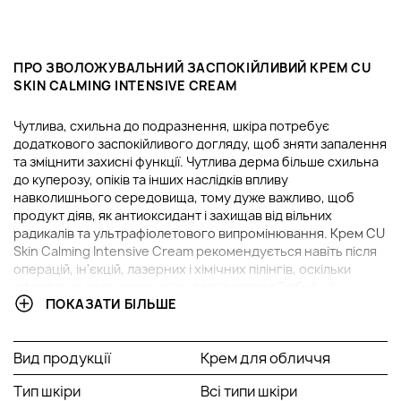
ПРО ЗВОЛОЖУВАЛЬНИЙ ЗАСПОКІЙЛИВИЙ КРЕМ CU
SKIN CALMING INTENSIVE CREAM
Чутлива, схильна до подразнення, шкіра потребує
додаткового заспокійливого догляду, щоб зняти запалення
та зміцнити захисні функції. Чутлива дерма більше схильна
до куперозу, опіків та інших наслідків впливу
навколишнього середовища, тому дуже важливо, щоб
продукт діяв, як антиоксидант і захищав від вільних
радикалів та ультрафіолетового випромінювання. Крем CU
Skin Calming Intensive Cream рекомендується навіть після
операцій, ін'єкцій, лазерних і хімічних пілінгів, оскільки
ефективно регенерує шкіру та відновлює її обмінні
ПОКАЗАТИ БІЛЬШЕ
процеси. Продукт запобігає появі розацеа, куперозу,
лущення, робить шкіру м'якою, пружною й еластичною.
Засіб підходить для всіх типів шкіри, дуже рекомендується
Вид продукції
Крем для обличчя
для чутливої дерми, яка потребує заспокоєння та ніжного
зволоження.
Тип шкіри
Всі типи шкіри