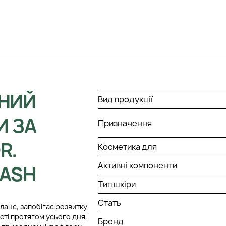
НИЙ
Вид продукції
И ЗА
Призначення
R.
Косметика для
Активні компоненти
WASH
Тип шкіри
Стать
ланс, запобігає розвитку
сті протягом усього дня.
Бренд