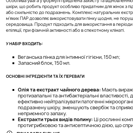
Особлива увага у формулі приділена захисту та відновленн
шкіри, що робить продукт особливо придатним для жінок з 
або схильністю до подразнень. Комплекс натуральних екстрак
м'яких ПАР дозволяє використовувати пінку щодня, не пору
середовища. Продукт підходить для використання в періоди
епіляції, при фізичній активності або в спекотному кліматі.
У НАБІР ВХОДИТЬ:
Веганська пінка для інтимної гігієни, 150 мл;
Запасний блок, 150 мл.
ОСНОВНІ ІНГРЕДІЄНТИ ТА ЇХ ПЕРЕВАГИ
Олія та екстракт чайного дерева:
Мають вираже
протизапальні та антибактеріальні властивості,
ефективно нейтралізувати патогенні мікроорган
подразнену шкіру, зменшують свербіж та сприя
неприємного запаху.
Екстракти трьох видів полину:
Ці рослинні ком
протигрибковою та антисептичною дією, що спр
балансу мікрофлори. Вони знижують запалення,