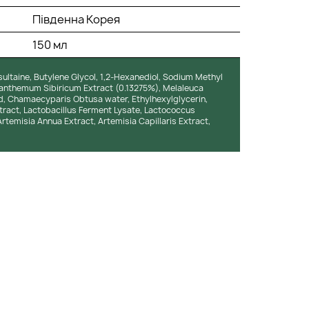
Південна Корея
150 мл
sultaine, Butylene Glycol, 1,2-Hexanediol, Sodium Methyl
santhemum Sibiricum Extract (0.13275%), Melaleuca
Acid, Chamaecyparis Obtusa water, Ethylhexylglycerin,
xtract, Lactobacillus Ferment Lysate, Lactococcus
rtemisia Annua Extract, Artemisia Capillaris Extract,