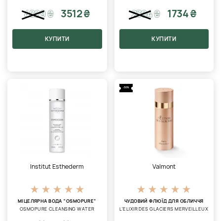
3512 ₴
1734 ₴
4029
₴
2304
₴
КУПИТИ
КУПИТИ
-30%
Institut Esthederm
Valmont
МІЦЕЛЯРНА ВОДА “ОSMOPURE”
ЧУДОВИЙ ФЛЮЇД ДЛЯ ОБЛИЧЧЯ
OSMOPURE CLEANSING WATER
L'ELIXIR DES GLACIERS MERVEILLEUX