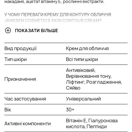
макадамії, ацетат вітаміну Е, рослинні екстракти.
У ЧОМУ ПЕРЕВАГИ КРЕМУ ДЛЯ КОНТУРУ ОБЛИЧЧЯ
JANSSEN COSMETICS SKIN CONTOUR CREAM?
ПОКАЗАТИ БІЛЬШЕ
Інтенсивна anti-age дія.
Миттєвий стійкий ліфтинг.
Точніші контури.
Вид продукції
Крем для обличчя
Гладша шкіра.
Сяючий, рівний тон шкіри.
Тип шкіри
Всі типи шкіри
Насичена текстура.
Антивіковий,
Вирівнювання тону,
АКТИВНІ КОМПОНЕНТИ:
Призначення
Ліфтинг, Розгладження,
Сяйво
Пептиди – стимулюючі еластин; вони стимулюють
синтез еластину у фібробластах, зміцнюють
Час застосування
Універсальний
структуру сполучної тканини та підтягують контури
обличчя.
Вік
30+
Рослинний екстракт SORR - високоактивний екстракт
Siegesbeckia orientalis та Rabdosia rubescens; має
Вітамін Е, Гіалуронова
Активні компоненти
антиоксидантну дію, призводить до більш рівного і
кислота, Пептиди
сяючого кольору обличчя.