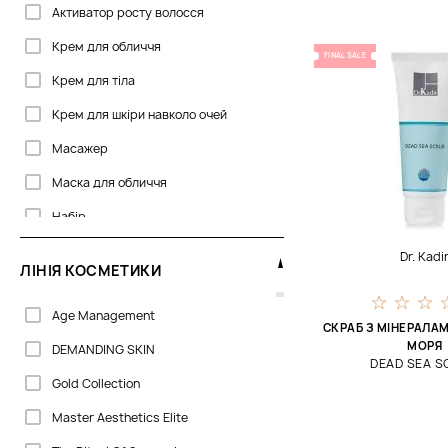
Активатор росту волосся
PSA
Крем для обличчя
FINAL SALE
Philip Martin’s
Крем для тіла
Phytomer
Крем для шкіри навколо очей
Rituals
Масажер
Thalgo
Маска для обличчя
Набір
Пілінг для волосся
Dr. Kadi
ЛІНІЯ КОСМЕТИКИ
Пілінг для обличчя
Age Management
Піна для вмивання
СКРАБ З МІНЕРАЛА
МОРЯ
DEMANDING SKIN
Сироватка для обличчя
DEAD SEA 
Gold Collection
Скраб
Master Aesthetics Elite
Скраб для обличчя