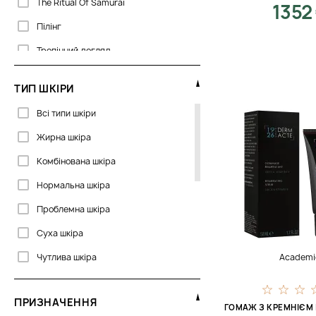
The Ritual Of Samurai
1352
Пілінг
Тропічний догляд
ТИП ШКІРИ
Всі типи шкіри
Жирна шкіра
Комбінована шкіра
Нормальна шкіра
Проблемна шкіра
Суха шкіра
Чутлива шкіра
Academi
ПРИЗНАЧЕННЯ
ГОМАЖ З КРЕМНІЄМ І