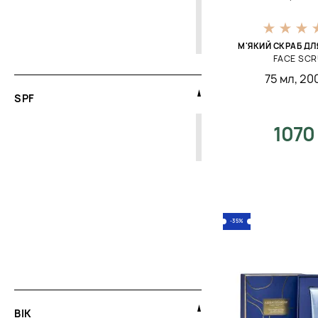
Бронзування
Вирівнювання
М'ЯКИЙ СКРАБ ДЛ
Вирівнювання тону
FACE SC
75 мл
,
20
Від випадання волосся
SPF
Від ламкості
1070
Від перших ознак старіння
Від пігментації
Від себорейного дерматиту
Від темних кіл
-35%
Від темних плям
Від чорних крапок
Відбілювання
Відновлення
ВІК