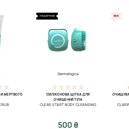
+ПОДАРУНОК
NEW
r
Dermalogica
МИ МЕРТВОГО
СИЛІКОНОВА ЩІТКА ДЛЯ
ОЧИЩУВА
ОЧИЩЕННЯ ТІЛА
SCRUB
СLEAR START BODY CLEANSING
CLARI
500 ₴