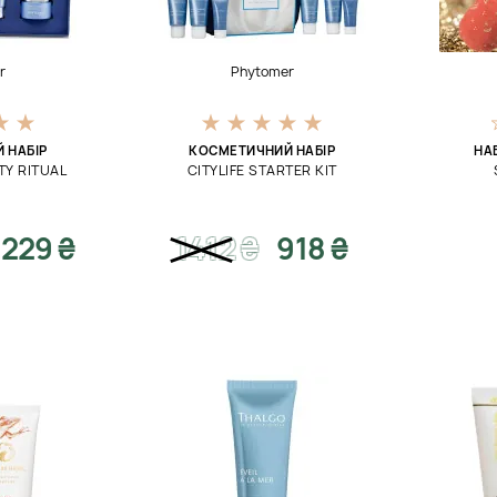
r
Phytomer
 НАБІР
КОСМЕТИЧНИЙ НАБІР
НА
TY RITUAL
CITYLIFE STARTER KIT
229 ₴
1412
₴
918 ₴