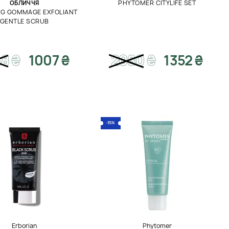
PHYTOMER CITYLIFE SET
ОБЛИЧЧЯ
NG GOMMAGE EXFOLIANT
GENTLE SCRUB
48
₴
1007 ₴
2080
₴
1352 ₴
-35%
Erborian
Phytomer