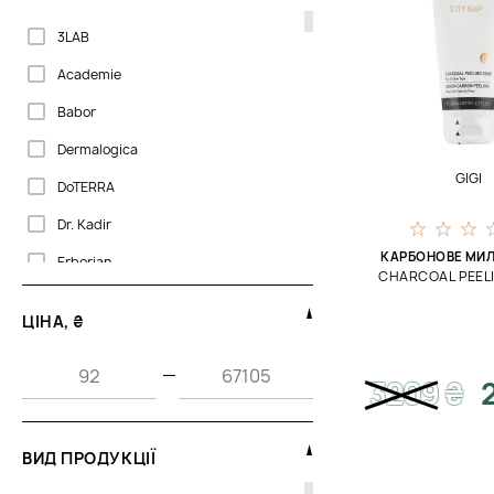
3LAB
Academie
Babor
Dermalogica
GIGI
DoTERRA
Dr. Kadir
КАРБОНОВЕ МИЛ
Erborian
CHARCOAL PEEL
GIGI
ЦІНА, ₴
Glymed Plus
—
HoliFrog
3209
₴
Janssen Cosmetics
La Sultane De Saba
ВИД ПРОДУКЦІЇ
Maria Galland