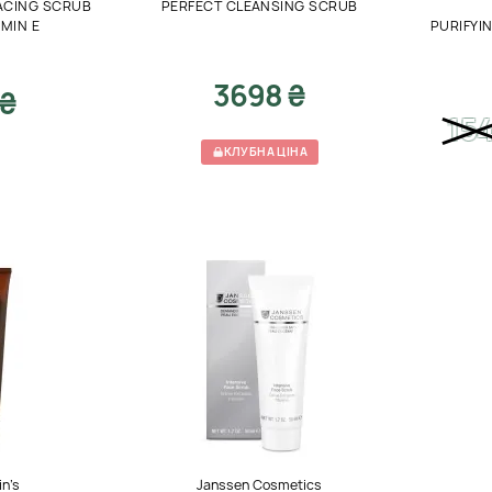
ACING SCRUB
PERFECT CLEANSING SCRUB
AMIN E
PURIFYI
3698 ₴
 ₴
15
КЛУБНА ЦІНА
in’s
Janssen Cosmetics