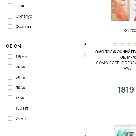
США
Для масажу
Сінгапур
Для об'єму
Франція
HoliFro
Для обличчя та шиї
Для пружності
ОБ'ЄМ
Для росту
ОМОЛОДЖУЮЧИЙ ГЕЛ
118 мл
ОБЛИЧЧ
Для росту волосся
COMO POPP-E RENE
20 мл
WASH
Для росту вій
50 мл
Для сну
1819
30 мл
Для схуднення
15 мл
Для щоденного застосування
100 мл
Ексфоліація
75 мл
Живлення
200 мл
Заспокоєння