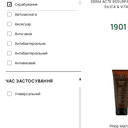
DERM ACTE RESURF
Скрабування
SILICA & VIT
Автозасмага
Аксесуар
1901
Анти-акне
Антибактеріальне
Антибактеріальний
Антивіковий
Антиоксидантний
ЧАС ЗАСТОСУВАННЯ
Антиоксидантний ефект
Антистрес
Універсальний
Ароматерапія
База під макіяж
Блиск
Philip Mart