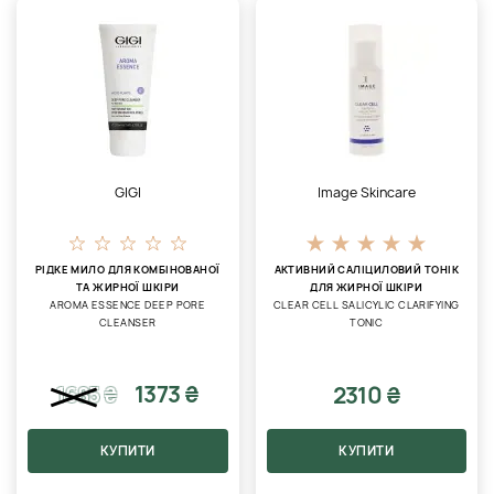
GIGI
Image Skincare
РІДКЕ МИЛО ДЛЯ КОМБІНОВАНОЇ
АКТИВНИЙ САЛІЦИЛОВИЙ ТОНІК
ТА ЖИРНОЇ ШКІРИ
ДЛЯ ЖИРНОЇ ШКІРИ
AROMA ESSENCE DEEP PORE
CLEAR CELL SALICYLIC CLARIFYING
CLEANSER
TONIC
1373 ₴
2310 ₴
1685
₴
КУПИТИ
КУПИТИ