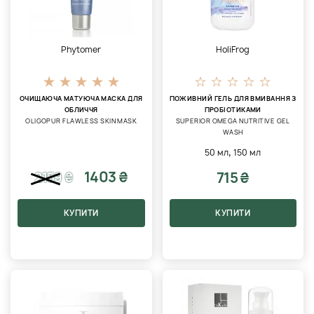
Phytomer
HoliFrog
ОЧИЩАЮЧА МАТУЮЧА МАСКА ДЛЯ
ПОЖИВНИЙ ГЕЛЬ ДЛЯ ВМИВАННЯ З
ОБЛИЧЧЯ
ПРОБІОТИКАМИ
OLIGOPUR FLAWLESS SKIN MASK
SUPERIOR OMEGA NUTRITIVE GEL
WASH
,
50 мл
150 мл
1403 ₴
715 ₴
2159
₴
КУПИТИ
КУПИТИ