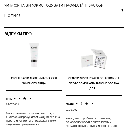
ЧИ МОЖНА ВИКОРИСТОВУВАТИ ПРОФЕСІЙНІ ЗАСОБИ
ЩОДНЯ?
ВІДГУКИ ПРО
У
GIGI ​LIPACID MASK - МАСКА ДЛЯ
GENOSYS PCS POWER SOLUTION KIT
2
ЖИРНОГО ЛИЦА
ПРОФЕССИОНАЛЬНАЯ СЫВОРОТКА
ДЛЯ...
К
п
•
4 ★
•
в
ЯНА
н
•
5 ★
•
МАЙЯ
07.07.2024
27.09.2021
Маска очень жесткая. Мне кажется, что
она все же пересушивает кожу. Возможно
кожа у меня проблемная с детства,
просто мне не очень подошла. Но я ею
работаю всё время с диетологами и
отдельные прыщики мажу -...
дерматологами, и спустя много лет лицо