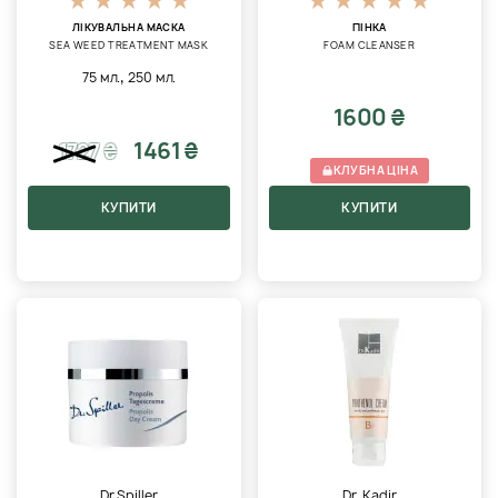
ЛІКУВАЛЬНА МАСКА
ПІНКА
SEA WEED TREATMENT MASK
FOAM CLEANSER
,
75 мл.
250 мл.
1600 ₴
1461 ₴
1727
₴
КЛУБНА ЦІНА
КУПИТИ
КУПИТИ
Dr.Spiller
Dr. Kadir