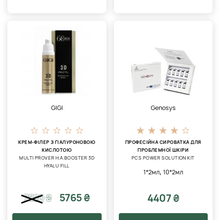
GIGI
Genosys
КРЕМ-ФІЛЕР З ГІАЛУРОНОВОЮ
ПРОФЕСІЙНА СИРОВАТКА ДЛЯ
КИСЛОТОЮ
ПРОБЛЕМНОЇ ШКІРИ
MULTI PROVER H.A.BOOSTER 3D
PCS POWER SOLUTION KIT
HYALU FILL
,
1*2мл
10*2мл
5765 ₴
4407 ₴
7520
₴