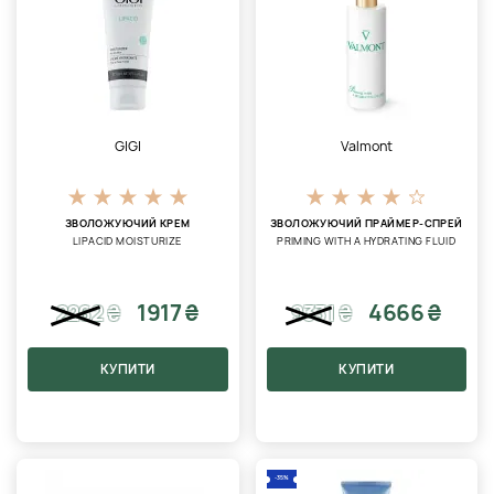
GIGI
Valmont
ЗВОЛОЖУЮЧИЙ КРЕМ
ЗВОЛОЖУЮЧИЙ ПРАЙМЕР-СПРЕЙ
LIPACID MOISTURIZE
PRIMING WITH A HYDRATING FLUID
1917 ₴
4666 ₴
2262
₴
9331
₴
КУПИТИ
КУПИТИ
-35%