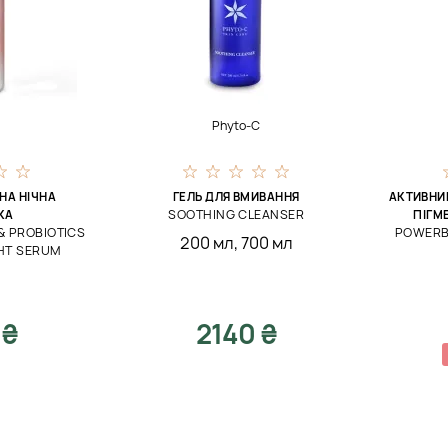
Phyto-C
НА НІЧНА
ГЕЛЬ ДЛЯ ВМИВАННЯ
АКТИВНИЙ
SOOTHING CLEANSER
КА
ПІГМ
& PROBIOTICS
POWERB
200 мл
,
700 мл
HT SERUM
 ₴
2140 ₴