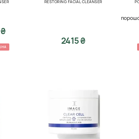
NSER
RESTORING FACIAL CLEANSER
P
порошо
 ₴
2415 ₴
ІНА