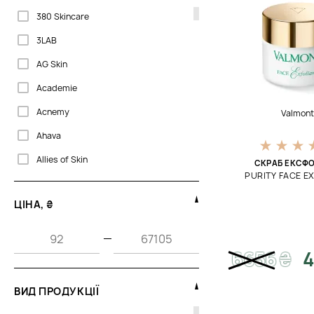
380 Skincare
3LAB
AG Skin
Academie
Acnemy
Valmon
Ahava
Allies of Skin
СКРАБ ЕКСФО
PURITY FACE E
Babor
ЦІНА, ₴
Barba Italiana
Bellefontaine
—
6656
₴
4
Biogena
CU Skin
ВИД ПРОДУКЦІЇ
Cantabria Labs