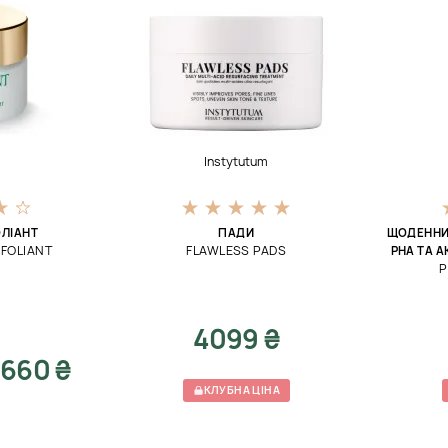
t
Instytutum
ЛІАНТ
ПАДИ
ЩОДЕННИ
XFOLIANT
FLAWLESS PADS
РНА ТА 
P
4099 ₴
660 ₴
КЛУБНА ЦІНА