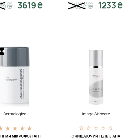
65
₴
3619 ₴
1477
₴
1233 ₴
К
Dermalogica
Image Skincare
ННИЙ МІКРОФОЛІАНТ
ОЧИЩАЮЧИЙ ГЕЛЬ З AHA