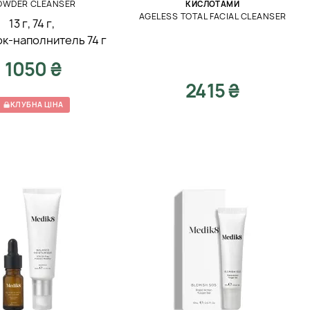
OWDER CLEANSER
КИСЛОТАМИ
AGELESS TOTAL FACIAL CLEANSER
13 г
,
74 г
,
к-наполнитель 74 г
1050 ₴
2415 ₴
КЛУБНА ЦІНА