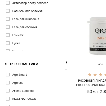
Активатор росту волосся
Celenes
Бальзам для обличчя
Clarena
Гель для вмивання
Cosmetics 27
Гель для обличчя
Depot
Гоммаж
Dermalogica
Губка
Dermaskill
Гідрофільна олія
DoTERRA
Ексфоліант для обличчя
Dr. Kadir
ЛІНІЯ КОСМЕТИКИ
GIGI
Емульсія
Dr.Grandel
Age Smart
Емульсія для обличчя
Dr.Spiller
РИСОВИЙ ПІЛІНГ Д
Ageless
Ензимна пудра
Embryolisse
PROFESSIONAL RICE
Aroma Essence
50 мл.
,
200
Концентрат
Erborian
BIOGENA DIAKON
Косметичка
GIGI