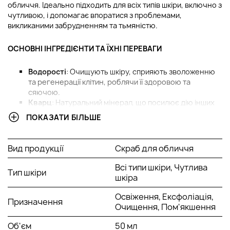
обличчя. Ідеально підходить для всіх типів шкіри, включно з
чутливою, і допомагає впоратися з проблемами,
викликаними забрудненням та тьмяністю.
ОСНОВНІ ІНГРЕДІЄНТИ ТА ЇХНІ ПЕРЕВАГИ
Водорості
: Очищують шкіру, сприяють зволоженню
та регенерації клітин, роблячи її здоровою та
сяючою.
Кварц
: Натуральний мінерал, що посилює дію інших
активних компонентів. Допомагає зменшити
ПОКАЗАТИ БІЛЬШЕ
запалення та покращує текстуру, тон та свіжість
шкіри.
Меристем
: Антиоксидант, що захищає від
Вид продукції
Скраб для обличчя
негативного впливу навколишнього середовища,
зменшує запалення та підтримує молодість і
Всі типи шкіри, Чутлива
Тип шкіри
еластичність.
шкіра
Текстура та аромат
:Valmont Purity Face Exfoliant має легку
Освіження, Ексфоліація,
Призначення
текстуру, яка швидко вбирається в шкіру і не залишає
Очищення, Пом'якшення
жирного блиску, тому підходить для використання під
макіяж. Ніжний квітковий аромат з нотами лаванди та
Об'єм
50 мл