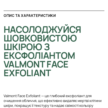
ОПИС ТА ХАРАКТЕРИСТИКИ
НАСОЛОДЖУЙСЯ
ШОВКОВИСТОЮ
ШКІРОЮ З
ЕКСФОЛІАНТОМ
VALMONT FACE
EXFOLIANT
Valmont Face Exfoliant — це глибокий ексфоліант для
очищення обличчя, що ефективно видаляє мертві клітини
шкіри, покращує її текстуру та надає свіжості кольору