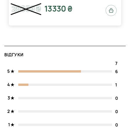
від відомих косметологічних асоціацій.
Етичні та сталі практики
: Продукт
Valmont
не
26659 ₴
13330 ₴
тестується на тваринах і упакований у матеріали, що
підлягають переробці, підтверджуючи
відповідальність компанії перед довкіллям.
Рекомендації зберігання
: Зберігайте у сухому місці
при температурі до 25 °C, подалі від прямих сонячних
променів, щоб зберегти ефективність активних
компонентів і продовжити термін служби продукту.
ВІДГУКИ
7
5
6
4
1
3
0
2
0
1
0