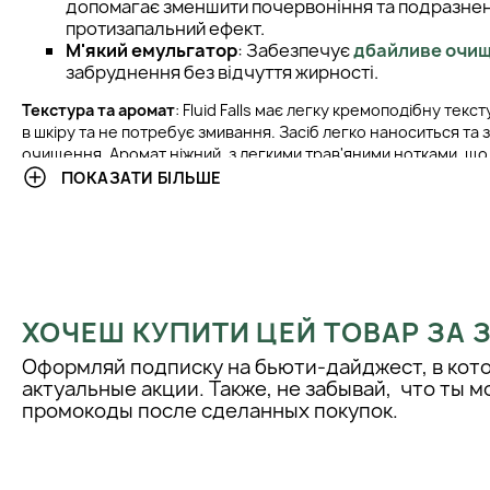
допомагає зменшити почервоніння та подразнен
протизапальний ефект.
М'який емульгатор
: Забезпечує
дбайливе очи
забруднення без відчуття жирності.
Текстура та аромат
: Fluid Falls має легку кремоподібну текс
в шкіру та не потребує змивання. Засіб легко наноситься т
очищення. Аромат ніжний, з легкими трав'яними нотками, що
розслабляючий досвід використання.
ПОКАЗАТИ БІЛЬШЕ
Склад
: Fluid Falls не містить парабенів і сульфатів, що роби
щоденного використання. Формула заснована на натуральни
підтримують здоров’я та красу шкіри.
КЛІНІЧНІ РЕЗУЛЬТАТИ
ХОЧЕШ КУПИТИ ЦЕЙ ТОВАР ЗА
Клінічні дослідження показали, що 85% учасників помітили 
Оформляй подписку на бьюти-дайджест, в кот
шкіри після використання продукту протягом 4 тижнів. Також
актуальные акции. Также, не забывай, что ты 
підтвердили ефективне видалення забруднень без подразн
промокоды после сделанных покупок.
Підвищення рівня зволоженості на 75% також було зафіксов
досліджень, що підтверджує ефективність активних компоне
ІНСТРУКЦІЯ З ВИКОРИСТАННЯ