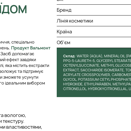
ЇДОМ
Бренд
Лінія косметики
Країна
личчя, спеціально
Об'єм
нень.
Продукт Вальмонт
. Засіб допомагає
Cклад
: WATER (AQUA), MINERAL OIL (
вий ефект завдяки
PPG-5-LAURETH-5, GLYCERYL STEARAT
і, яка містить екстракти
OCTENYLSUCCINATE, METHYL GLUCOSE
EXTRACT, SACCHARIDE ISOMERATE, TO
зволожує та підтримує
ACRYLATE CROSSPOLYMER, CARBOMER, C
ви зможете усунути
GLYCOL, POTASSIUM CETYL PHOSPHATE
го ідеальним вибором
HYDROXIDE, ETHYLPARABEN, METHYLP
CITRONELLOL, HYDROXYCITRONELLAL, L
та вологою,
 текстуру.
ими властивостями,