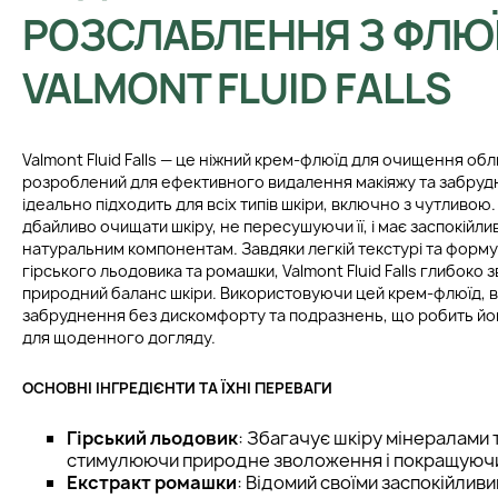
РОЗСЛАБЛЕННЯ З ФЛЮ
VALMONT FLUID FALLS
Valmont Fluid Falls — це ніжний крем-флюїд для очищення об
розроблений для ефективного видалення макіяжу та забруд
ідеально підходить для всіх типів шкіри, включно з чутливою
дбайливо очищати шкіру, не пересушуючи її, і має заспокійли
натуральним компонентам. Завдяки легкій текстурі та формул
гірського льодовика та ромашки, Valmont Fluid Falls глибоко 
природний баланс шкіри. Використовуючи цей крем-флюїд, 
забруднення без дискомфорту та подразнень, що робить йо
для щоденного догляду.
ОСНОВНІ ІНГРЕДІЄНТИ ТА ЇХНІ ПЕРЕВАГИ
Гірський льодовик
: Збагачує шкіру мінералами 
стимулюючи природне зволоження і покращуючи
Екстракт ромашки
: Відомий своїми заспокійлив