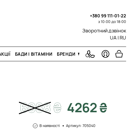
+380 99 111-01-22
з 10:00 до 18:00
Зворотний дзвінок
UA
|
RU
КЦІЇ
БАДИ І ВІТАМІНИ
БРЕНДИ
6088
₴
4262 ₴
В наявності
Артикул: 705040