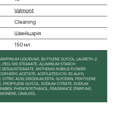
Valmont
Cleaning
Швейцарія
150 мл
PARAFFINUM LIQUIDUM), BUTYLENE GLYCOL, LAURETH-2,
E, PEG-100 STEARATE, ALUMINUM STARCH
 SESQUISTEARATE, ANTHEMIS NOBILIS FLOWER
COPHERYL ACETATE, ACRYLATES/C10-30 ALKYL
ITRIC ACID, DISODIUM EDTA, GLYCERIN, PENTYLENE
, PROPYLENE GLYCOL, SODIUM CITRATE, SODIUM
ARABEN, PHENOXYETHANOL, FRAGRANCE (PARFUM),
IMONENE, LINALOOL.