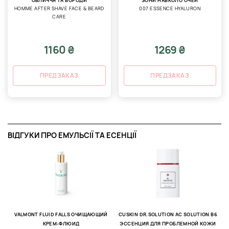
ОБЛИЧЧЯ ТА БОРОДИ
ЗОНИ НАВКОЛО ОЧЕЙ
HOMME AFTER SHAVE FACE & BEARD
007 ESSENCE HYALURON
CARE
1160 ₴
1269 ₴
ПРЕДЗАКАЗ
ПРЕДЗАКАЗ
ВІДГУКИ ПРО ЕМУЛЬСІЇ ТА ЕСЕНЦІЇ
G
П
15
VALMONT FLUID FALLS ОЧИЩАЮЩИЙ
CUSKIN DR.SOLUTION AC SOLUTION B6
КРЕМ-ФЛЮИД
ЭССЕНЦИЯ ДЛЯ ПРОБЛЕМНОЙ КОЖИ
З