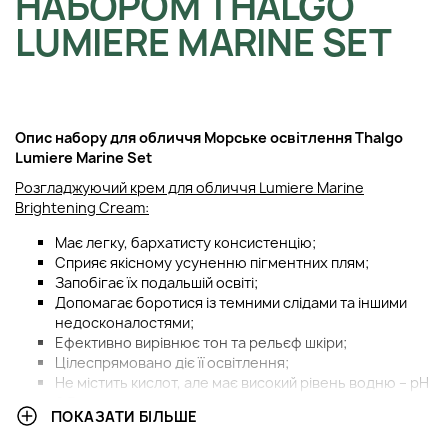
НАБОРОМ THALGO
LUMIERE MARINE SET
Опис набору для обличчя Морське освітлення Thalgo
Lumiere Marine Set
Розгладжуючий крем для обличчя Lumiere Marine
Brightening Cream:
Має легку, бархатисту консистенцію;
Сприяє якісному усуненню пігментних плям;
Запобігає їх подальшій освіті;
Допомагає боротися із темними слідами та іншими
недосконалостями;
Ефективно вирівнює тон та рельєф шкіри;
Цілеспрямовано діє її освітлення;
Не містить кислот, але має високий рівень водню – рН
6,7;
ПОКАЗАТИ БІЛЬШЕ
Збагачений ультрафільтратом клітин коричневих
водоростей;