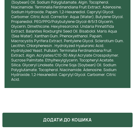
Розгладжуючий крем для обличчя Lumiere Marine
(Soybean) Oil. Sodium Polyglutamate. Algin. Tocopherol.
Brightening Cream:
Niacinamide. Terminalia Ferdinandiana Fruit Extract. Adenosine.
Sodium Hydroxide. Papain. 1,2-Hexanediol. Caprylyl Glycol.
Використовувати вранці та ввечері, наносите на очищене
Carbomer. Citric Acid. Corrector: Aqua (Water). Butylene Glycol.
Propanediol. PEG/PPG/Polybutylene Glycol-8/5/3 Glycerin.
обличчя без макіяжу вранці перед сонцезахисним кремом
Glycerin. Dimethicone. Hexylresorcinol. Undaria Pinnatifida
SPF50+ та ввечері.
Extract. Balanites Roxburghii Seed Oil. Bisabolol. Maris Aqua
(Sea Water). Xanthan Gum. Phenoxyethanol. Papain.
Світова кореткувальна сироватка Lumiere Marine
Macrocystis Pyrifera Extract. Pentylene Glycol. Sclerotium Gum.
Brightening Correcting Serum:
Lecithin. Chlorphenesin . Hydrolyzed Hyaluronic Acid.
Hydrolyzed Yeast. Pullulan. Terminalia Ferdinandiana Fruit
Використовувати вранці та ввечері, на обличчя, декольте
Extract. Algin. Acrylates/C10-30 Alkyl Acrylate Crosspolymer.
та руки.
Sucrose Palmitate. Ethylhexylglycerin. Tocopheryl Acetate.
Silica. Glyceryl Linoleate. Glycine Soja (Soybean) Oil. Sodium
Коректор пігментних плям Lumiere Marine Targeted Dark
Polyglutamate. Tocopherol. Niacinamide. Adenosine. Sodium
Spot Corrector:
Hydroxide. 1,2-Hexanediol. Caprylyl Glycol. Carbomer. Citric
Acid.
Використовувати вранці та/або ввечері, нанести невелику
кількість коректора на пігментні плями (обличчя, шия,
декольте, руки) та втирати пальцями.
ХОЧЕШ КУПИТИ ЦЕЙ ТОВАР ЗА
ДОДАТИ ДО КОШИКА
ЗНИЖКОЮ?
Оформляй подписку на бьюти-дайджест, в котором мы