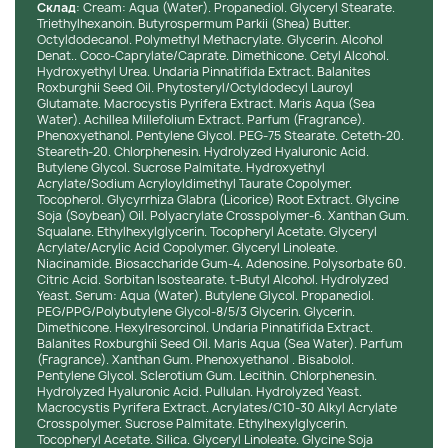
Cклад
: Cream: Aqua (Water). Propanediol. Glyceryl Stearate.
дію;
Triethylhexanoin. Butyrospermum Parkii (Shea) Butter.
Поліпептиди сої усувають лущення, почервоніння,
Octyldodecanol. Polymethyl Methacrylate. Glycerin. Alcohol
Denat.. Coco-Caprylate/Caprate. Dimethicone. Cetyl Alcohol.
сухість.
Hydroxyethyl Urea. Undaria Pinnatifida Extract. Balanites
Roxburghii Seed Oil. Phytosteryl/Octyldodecyl Lauroyl
Коректор пігментних плям Lumiere Marine Targeted Dark
Glutamate. Macrocystis Pyrifera Extract. Maris Aqua (Sea
Spot Corrector:
Water). Achillea Millefolium Extract. Parfum (Fragrance).
Phenoxyethanol. Pentylene Glycol. PEG-75 Stearate. Ceteth-20.
Сприяє значному скороченню пігментних плям;
Steareth-20. Chlorphenesin. Hydrolyzed Hyaluronic Acid.
Запобігає їх подальшій освіті;
Butylene Glycol. Sucrose Palmitate. Hydroxyethyl
Acrylate/Sodium Acryloyldimethyl Taurate Copolymer.
Можна використовувати для профілактики скупчення
Tocopherol. Glycyrrhiza Glabra (Licorice) Root Extract. Glycine
меланіну;
Soja (Soybean) Oil. Polyacrylate Crosspolymer-6. Xanthan Gum.
Уповільнює меланогенез та захищає;
Squalane. Ethylhexylglycerin. Tocopheryl Acetate. Glyceryl
Містить ультрафільтрат клітин коричневих
Acrylate/Acrylic Acid Copolymer. Glyceryl Linoleate.
Niacinamide. Biosaccharide Gum-4. Adenosine. Polysorbate 60.
водоростей;
Citric Acid. Sorbitan Isostearate. t-Butyl Alcohol. Hydrolyzed
Ефективно вирівнює колір обличчя та освітлює його;
Yeast. Serum: Aqua (Water). Butylene Glycol. Propanediol.
Екстракт фінікової пальми регулює процеси
PEG/PPG/Polybutylene Glycol-8/5/3 Glycerin. Glycerin.
метаболізму;
Dimethicone. Hexylresorcinol. Undaria Pinnatifida Extract.
Balanites Roxburghii Seed Oil. Maris Aqua (Sea Water). Parfum
Підвищує густину тургора;
(Fragrance). Xanthan Gum. Phenoxyethanol . Bisabolol.
Зміцнює захисний бар'єр епідермісу;
Pentylene Glycol. Sclerotium Gum. Lecithin. Chlorphenesin.
Мінімізує агресивний вплив зовнішніх факторів.
Hydrolyzed Hyaluronic Acid. Pullulan. Hydrolyzed Yeast.
Macrocystis Pyrifera Extract. Acrylates/C10-30 Alkyl Acrylate
Спосіб застосування:
Crosspolymer. Sucrose Palmitate. Ethylhexylglycerin.
Tocopheryl Acetate. Silica. Glyceryl Linoleate. Glycine Soja