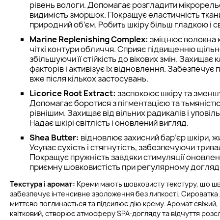
рівень вологи. Допомагає розгладити мікрорель
видимість зморшок. Покращує еластичність ткани
природний об’єм. Робить шкіру більш гладкою і с
Marine Replenishing Complex:
зміцнює волокна 
чіткі контури обличчя. Сприяє підвищенню щільно
збільшуючи її стійкість до вікових змін. Захищає к
факторів і активізує їх відновлення. Забезпечує
вже після кількох застосувань.
Licorice Root Extract:
заспокоює шкіру та зменш
Допомагає боротися з пігментацією та тьмяністю
рівнішим. Захищає від вільних радикалів і упові
Надає шкірі світлість і оновлений вигляд.
Shea Butter:
відновлює захисний бар’єр шкіри, жив
Усуває сухість і стягнутість, забезпечуючи трив
Покращує пружність завдяки стимуляції оновлен
приємну шовковистість при регулярному догляді
Текстура і аромат:
Креми мають шовковисту текстуру, що шв
забезпечує інтенсивне зволоження без липкості. Сироватка
миттєво поглинається та підсилює дію крему. Аромат свіжий, 
квітковий, створює атмосферу SPA-догляду та відчуття розс