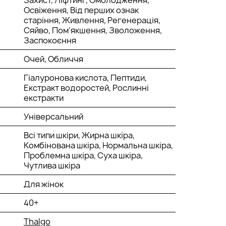
Захист, Ліфтинг, Омолодження,
Освіження, Від перших ознак
старіння, Живлення, Регенерація,
Сяйво, Пом'якшення, Зволоження,
Заспокоєння
Очей, Обличчя
Гіалуронова кислота, Пептиди,
Екстракт водоростей, Рослинні
екстракти
Універсальний
Всі типи шкіри, Жирна шкіра,
Комбінована шкіра, Нормальна шкіра,
Проблемна шкіра, Суха шкіра,
Чутлива шкіра
Для жінок
40+
Thalgo