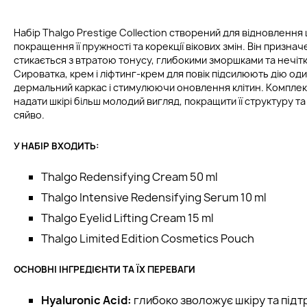
Набір Thalgo Prestige Collection створений для відновлення 
покращення її пружності та корекції вікових змін. Він призначе
стикається з втратою тонусу, глибокими зморшками та нечіт
Сироватка, крем і ліфтинг-крем для повік підсилюють дію о
дермальний каркас і стимулюючи оновлення клітин. Компле
надати шкірі більш молодий вигляд, покращити її структуру 
сяйво.
У НАБІР ВХОДИТЬ:
Thalgo Redensifying Cream 50 ml
Thalgo Intensive Redensifying Serum 10 ml
Thalgo Eyelid Lifting Cream 15 ml
Thalgo Limited Edition Cosmetics Pouch
ОСНОВНІ ІНГРЕДІЄНТИ ТА ЇХ ПЕРЕВАГИ
Hyaluronic Acid:
глибоко зволожує шкіру та під