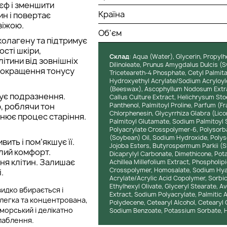
єф і зменшити
Країна
н і повертає
віжою.
Об'єм
колагену та підтримує
сті шкіри,
Cклад
: Aqua (Water), Glycerin, Propylh
літини від зовнішніх
Dilinoleate, Prunus Amygdalus Dulcis (S
 покращення тонусу
Triceteareth-4 Phosphate, Cetyl Palmitat
Hydroxyethyl Acrylate/Sodium Acryloyld
(Beeswax), Ascophyllum Nodosum Extrac
ує подразнення.
Callus Culture Extract, Helichrysum Stoe
, роблячи тон
Panthenol, Palmitoyl Proline, Parfum (F
Chlorphenesin, Glycyrrhiza Glabra (Lic
льнює процес старіння.
Palmitoyl Glutamate, Sodium Palmitoyl S
Polyacrylate Crosspolymer-6, Polysorbat
(Soybean) Oil, Sodium Hydroxide, Polyso
ить і пом’якшує її.
Jojoba Esters, Butyrospermum Parkii (Sh
алий комфорт.
Dicaprylyl Carbonate, Dimethicone, Pot
ня клітин. Залишає
Achillea Millefolium Extract, Phospholip
Crosspolymer, Homosalate, Sodium Hyal
.
Acrylate/Acrylic Acid Copolymer, Sorbic
Ethylhexyl Olivate, Glyceryl Stearate, Av
идко вбирається і
Extract, Sodium Polyacrylate, Palmitic 
 легка та концентрована,
Polydecene, Cetearyl Alcohol, Cetearyl 
морський і делікатно
Sodium Benzoate, Potassium Sorbate, H
лаблення.