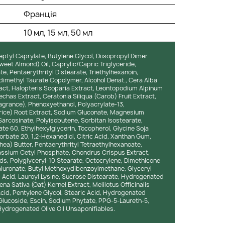
Франція
10 мл, 15 мл, 50 мл
eptyl Caprylate, Butylene Glycol, Diisopropyl Dimer
weet Almond) Oil, Caprylic/Capric Triglyceride,
e, Pentaerythrityl Distearate, Triethylhexanoin,
imethyl Taurate Copolymer, Alcohol Denat., Cera Alba
t, Halopteris Scoparia Extract, Leontopodium Alpinum
chas Extract, Ceratonia Siliqua (Carob) Fruit Extract,
ragrance), Phenoxyethanol, Polyacrylate-13,
orice) Root Extract, Sodium Gluconate, Magnesium
arcosinate, Polyisobutene, Sorbitan Isostearate,
e 60, Ethylhexylglycerin, Tocopherol, Glycine Soja
rbate 20, 1,2-Hexanediol, Citric Acid, Xanthan Gum,
ea) Butter, Pentaerythrityl Tetraethylhexanoate,
assium Cetyl Phosphate, Chondrus Crispus Extract,
ids, Polyglyceryl-10 Stearate, Octocrylene, Dimethicone
uronate, Butyl Methoxydibenzoylmethane, Glyceryl
 Acid, Lauroyl Lysine, Sucrose Distearate, Hydrogenated
ena Sativa (Oat) Kernel Extract, Melilotus Officinalis
Acid, Pentylene Glycol, Stearic Acid, Hydrogenated
Glucoside, Escin, Sodium Phytate, PPG-5-Laureth-5,
ydrogenated Olive Oil Unsaponifiables.