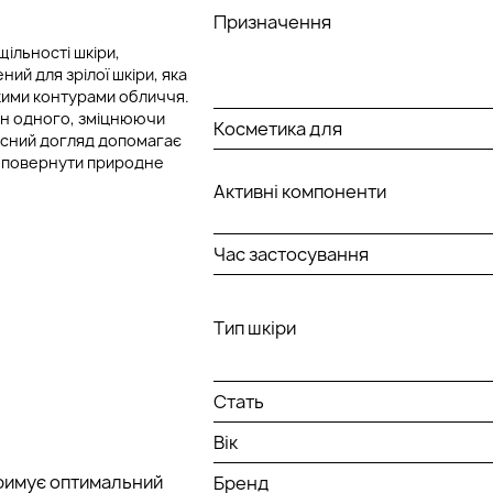
Призначення
щільності шкіри,
ний для зрілої шкіри, яка
кими контурами обличчя.
дин одного, зміцнюючи
Косметика для
ксний догляд допомагає
та повернути природне
Активні компоненти
Час застосування
Тип шкіри
Стать
Вік
тримує оптимальний
Бренд