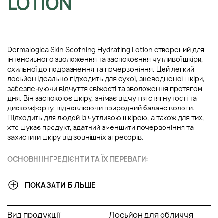
LOTION
Dermalogica Skin Soothing Hydrating Lotion створений для
інтенсивного зволоження та заспокоєння чутливої шкіри,
схильної до подразнення та почервоніння. Цей легкий
лосьйон ідеально підходить для сухої, зневодненої шкіри,
забезпечуючи відчуття свіжості та зволоження протягом
дня. Він заспокоює шкіру, знімає відчуття стягнутості та
дискомфорту, відновлюючи природний баланс вологи.
Підходить для людей із чутливою шкірою, а також для тих,
хто шукає продукт, здатний зменшити почервоніння та
захистити шкіру від зовнішніх агресорів.
ОСНОВНІ ІНГРЕДІЄНТИ ТА ЇХ ПЕРЕВАГИ:
Гіалуронова кислота
: Натуральний зволожувач, який
ПОКАЗАТИ БІЛЬШЕ
притягує та утримує вологу у шкірі. Вона сприяє
підтримці оптимального рівня зволоженості,
підвищує пружність шкіри та зменшує прояв тонких
Вид продукції
Лосьйон для обличчя