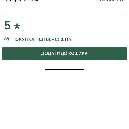
5
ПОКУПКА ПІДТВЕРДЖЕНА
ДОДАТИ ДО КОШИКА
Один із моїх улюблених засобів для вмивання.
Відмінно працює у поєднанні з гідрофільною олією.
Шкіра після нього стає чистою та свіжою, не залишає
відчуття стягнутості. Єдине, для чутливої ​​шкіри
може бути трохи агресивним, тому потрібно
використовувати з обережністю.
АЛЬБІНА
31 липня 2024
ВІДПОВІСТИ
5