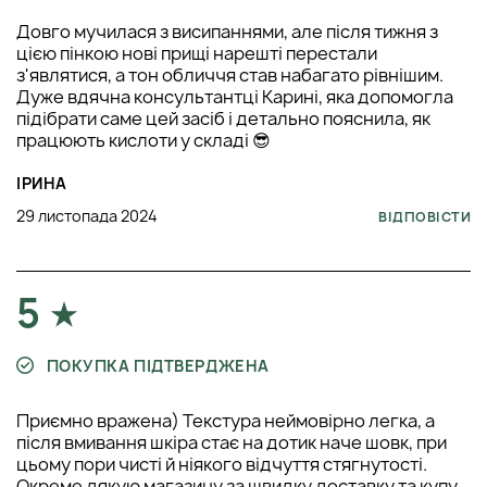
Довго мучилася з висипаннями, але після тижня з
цією пінкою нові прищі нарешті перестали
з'являтися, а тон обличчя став набагато рівнішим.
Дуже вдячна консультантці Карині, яка допомогла
підібрати саме цей засіб і детально пояснила, як
працюють кислоти у складі 😎
ІРИНА
29 листопада 2024
ВІДПОВІСТИ
5
ПОКУПКА ПІДТВЕРДЖЕНА
Приємно вражена) Текстура неймовірно легка, а
після вмивання шкіра стає на дотик наче шовк, при
цьому пори чисті й ніякого відчуття стягнутості.
Окреме дякую магазину за швидку доставку та купу