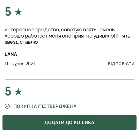
його використання. Зверніть увагу на термін придатності
5
та намагайтеся використати в межах цього часу для
максимальної користі.
интересное средство, советую взять , очень
хорошо работает,меня оно приятно удивило!!! пять
звёзд ставлю
LANA
11 грудня 2021
ВІДПОВІСТИ
5
ПОКУПКА ПІДТВЕРДЖЕНА
разглаживает отлично, своих денег стоит средство
ДОДАТИ ДО КОШИКА
бомба! рекомендую!