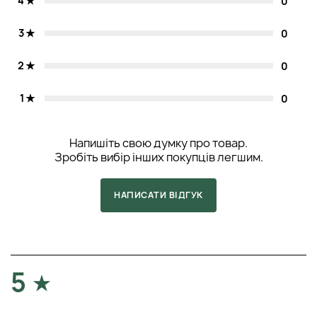
4
0
використання мікрофоліанту, нанесіть зволожуючий
крем або сироватку з гіалуроновою кислотою. Це
допоможе зберегти рівень вологи та покращити
3
0
загальний стан.
Техніка нанесення
: Використовуйте легкі масажні
2
0
рухи при нанесенні крему, щоб активувати кровообіг.
Це не тільки покращує поглинання, але й сприяє
1
0
розслабленню м'язів обличчя. Спробуйте
масажувати обличчя вгору та назовні, щоб
допомогти лімфодренажу та зменшити набряклість.
Напишіть свою думку про товар.
Тест на чутливість:
Перед першим використанням
Зробіть вибір інших покупців легшим.
рекомендується провести тест на чутливість.
Нанесіть невелику кількість засобу на зап'ястя. Якщо
протягом 24 годин не виникне почервоніння чи
НАПИСАТИ ВІДГУК
подразнення, можна безпечно використовувати на
обличчі. Це особливо важливо для людей з чутливою
шкірою або схильністю до алергічних реакцій.
Захист від сонця
: Після використання Dermalogica
Enzyme Exfoliant не забудьте нанести сонцезахисний
5
крем протягом дня. Засоби для чищення можуть
підвищити чутливість до ультрафіолетових променів,
тому захист від сонця особливо важливий для
запобігання пошкоджень і передчасного старіння.