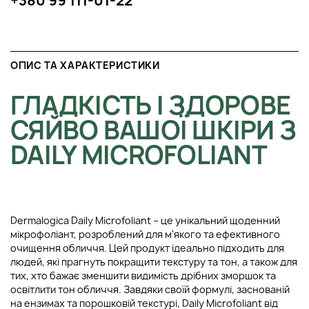
+380 99 111-01-22
ОПИС ТА ХАРАКТЕРИСТИКИ
ГЛАДКІСТЬ І ЗДОРОВЕ
СЯЙВО ВАШОЇ ШКІРИ З
DAILY MICROFOLIANT
Dermalogica Daily Microfoliant – це унікальний щоденний
мікрофоліант, розроблений для м'якого та ефективного
очищення обличчя. Цей продукт ідеально підходить для
людей, які прагнуть покращити текстуру та тон, а також для
тих, хто бажає зменшити видимість дрібних зморшок та
освітлити тон обличчя. Завдяки своїй формулі, заснованій
на ензимах та порошковій текстурі, Daily Microfoliant від