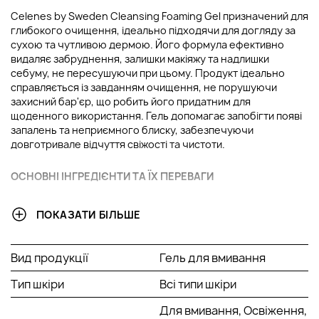
Celenes by Sweden Cleansing Foaming Gel призначений для
глибокого очищення, ідеально підходячи для догляду за
сухою та чутливою дермою. Його формула ефективно
видаляє забруднення, залишки макіяжу та надлишки
себуму, не пересушуючи при цьому. Продукт ідеально
справляється із завданням очищення, не порушуючи
захисний бар'єр, що робить його придатним для
щоденного використання. Гель допомагає запобігти появі
запалень та неприємного блиску, забезпечуючи
довготривале відчуття свіжості та чистоти.
ОСНОВНІ ІНГРЕДІЄНТИ ТА ЇХ ПЕРЕВАГИ
Екстракт ромашки
: Відомий своїми заспокійливими та
ПОКАЗАТИ БІЛЬШЕ
протизапальними властивостями. Він ефективно
зменшує почервоніння та роздратування, надаючи
відчуття комфорту та розслаблення. Ромашка
Вид продукції
Гель для вмивання
допомагає швидше відновитись після впливу
зовнішніх агресивних факторів, таких як забруднення
Тип шкіри
Всі типи шкіри
або стрес.
Екстракт камелії
: Цей компонент має потужну
Для вмивання, Освіження,