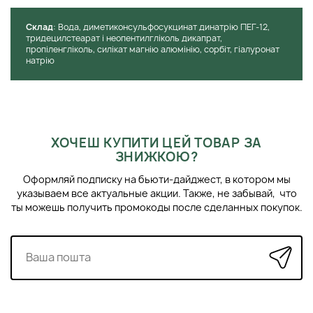
Cклад
: Вода, диметиконсульфосукцинат динатрію ПЕГ-12,
тридецилстеарат і неопентилгліколь дикапрат,
пропіленгліколь, силікат магнію алюмінію, сорбіт, гіалуронат
натрію
ХОЧЕШ КУПИТИ ЦЕЙ ТОВАР ЗА
ЗНИЖКОЮ?
Оформляй подписку на бьюти-дайджест, в котором мы
указываем все актуальные акции. Также, не забывай, что
ты можешь получить промокоды после сделанных покупок.