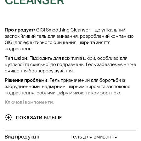
Про продукт:
GIGI Smoothing Cleanser – це унікальний
заспокійливий гель для вмивання, розроблений компанією
GIGI для ефективного очищення шкіри та зняття
подразнень.
Тип шкіри:
Підходить для всіх типів шкіри, особливо для
чутливої та схильної до подразнень. Гель забезпечує ніжне
очищення без пересушування.
Рішення проблеми:
Гель призначений для боротьби із
забрудненнями, надмірним шкірним жиром та заспокоює
подразнення, роблячи шкіру м'якою та комфортною.
Ключові компоненти:
Екстракт огірка: Має заспокійливий і охолодний
ПОКАЗАТИ БІЛЬШЕ
ефект, зменшує запалення.
Екстракт зеленого чаю: Багатий на антиоксиданти,
запобігає впливу вільних радикалів.
Вид продукції
Гель для вмивання
Пантенол (провітамін B5): Пом'якшує та зволожує