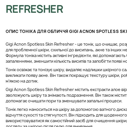
REFRESHER
ОПИС ТОНІКА ДЛЯ ОБЛИЧЧЯ GIGI ACNON SPOTLESS SK
Gigi Acnon Spotless Skin Refresher - це тонік, що очищає, р
для проблемної шкіри, схильної до висипань, акне та інших 
Формула тоніка містить активні інгредієнти, які допомагають 
запаленнями, зменшити кількість висипів та запобігти появі н
Тонік освіжає та тонізує шкіру, видаляє надлишки шкірного са
викликати появу акне. Він також покращує текстуру шкіри, роб
м'якою на дотик.
Gigi Acnon Spotless Skin Refresher містить екстракти алое вір
зволожують шкіру та знімають подразнення. Він також містить
допомагає очищати пори та зменшувати запальні процеси.
Тонік легко наноситься на шкіру за допомогою ватного диска
відчуття сухості та стягнутості. Він підходить для щоденног
використовуватися як самостійний засіб для очищення шкіри, 
догляду за шкірою після гелю для вмивання.