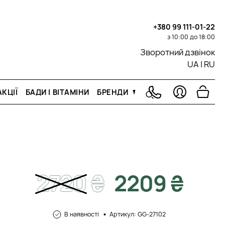
+380 99 111-01-22
з 10:00 до 18:00
Зворотний дзвінок
UA
|
RU
КЦІЇ
БАДИ І ВІТАМІНИ
БРЕНДИ
2720
₴
2209 ₴
В наявності
Артикул: GG-27102