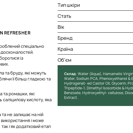
Тип шкіри
Стать
Вік
IN REFRESHER
Бренд
озроблений спеціально
Країна
недосконалостей.
боротися із
Об'єм
ових.
ла та бруду, які можуть
Cклад
: Water (Aqua), Hamamelis Virgin
лячи її більш гладкою та
Water, Sodium PCA, Phenoxyethanol & E
Hydrogenat- ed Castor Oil, Glycerin, Pr
Tripeptide-1, Dimethyl Isosorbide & Hyd
Benzoate, Hydroxyethyl- cellulose, Dis
а та ромашки, які
Extract.
 саліцилову кислоту, яка
 та не залишає на ній
о використання і може
так і як додатковий етап