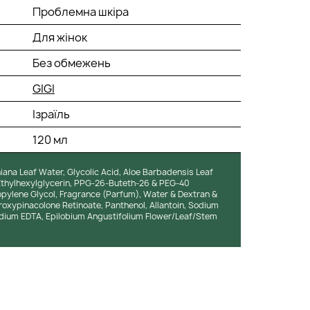
Проблемна шкіра
Для жінок
Без обмежень
GIGI
Ізраїль
120 мл
iana Leaf Water, Glycolic Acid, Aloe Barbadensis Leaf
thylhexylglycerin, PPG-26-Buteth-26 & PEG-40
opylene Glycol, Fragrance (Parfum), Water & Dextran &
roxypinacolone Retinoate, Panthenol, Allantoin, Sodium
odium EDTA, Epilobium Angustifolium Flower/Leaf/Stem