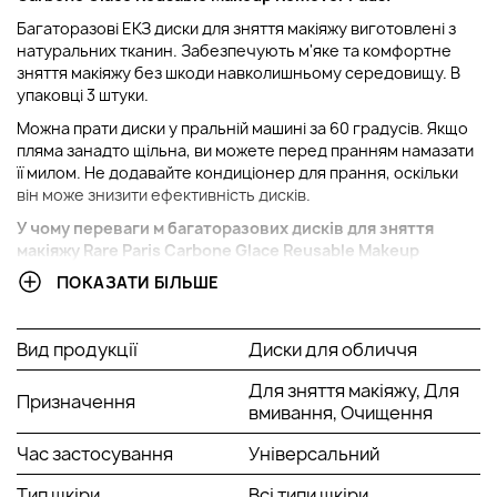
Багаторазові ЕКЗ диски для зняття макіяжу виготовлені з
натуральних тканин. Забезпечують м'яке та комфортне
зняття макіяжу без шкоди навколишньому середовищу. В
упаковці 3 штуки.
Можна прати диски у пральній машині за 60 градусів. Якщо
пляма занадто щільна, ви можете перед пранням намазати
її милом. Не додавайте кондиціонер для прання, оскільки
він може знизити ефективність дисків.
У чому переваги м
багаторазових дисків для зняття
макіяжу Rare Paris Carbone Glace Reusable Makeup
Remover Pads?
ПОКАЗАТИ БІЛЬШЕ
Можливість багаторазового використання;
Підходить всім типів шкіри;
Вид продукції
Диски для обличчя
Гіпоалергенні;
М'яко очищають та знімають макіяж;
Для зняття макіяжу, Для
Призначення
Екологічна альтернатива звичайним ватним дискам.
вмивання, Очищення
Спосіб застосування:
Час застосування
Універсальний
Нанесіть на еко диск засіб для зняття макіяжу. Протріть
Тип шкіри
Всі типи шкіри
обличчя як звичайним ватним диском. Можна прати диски у