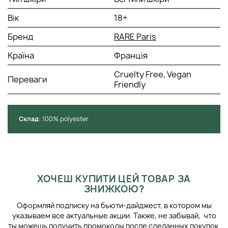
пральній машині за 60 градусів. Якщо пляма надто в'їлася,
Вік
18+
ви можете перед пранням намилити її милом. Не
використовуйте кондиціонер (пом'якшувач) для прання,
Бренд
RARE Paris
оскільки він може знизити ефективність продукту.
Країна
Франція
Cruelty Free, Vegan
Переваги
Friendly
Cклад
: 100% polyester
ХОЧЕШ КУПИТИ ЦЕЙ ТОВАР ЗА
ЗНИЖКОЮ?
Оформляй подписку на бьюти-дайджест, в котором мы
указываем все актуальные акции. Также, не забывай, что
ты можешь получить промокоды после сделанных покупок.