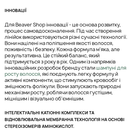
ІННОВАЦІЇ
Для Beaver Shop інновації - це основа розвитку,
процес самовдосконалення. Під час створення
лінійок використовуються різні сучасні технології.
Вони націлені на поліпшення якості волосся,
поживність і безпеку. Кожна формула м'яка, але
результативна. Це стійкий баланс, який
підтримується з року в рік. Одним із напрямків
інноваційних розробок бренду стали
шампуні для
росту волосся
, які поєднують легку формулу й
активні компоненти, що стимулюють кровообіг і
зміцнюють фолікули. Вони запускають природні
механізми росту, роблячи волосся густішим,
міцнішим і візуально об'ємнішим.
ІНТЕЛЕКТУАЛЬНІ КАТІОННІ КОМПЛЕКСИ ТА
ВІДНОВЛЮВАЛЬНА МЕМБРАННА ТЕХНОЛОГІЯ НА ОСНОВІ
СТЕРЕОІЗОМЕРІВ АМІНОКИСЛОТ.