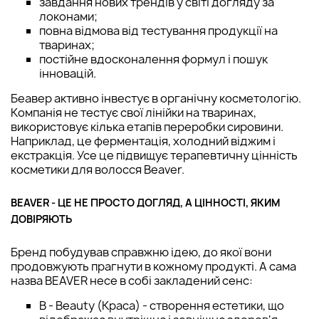
завдання нових трендів у світі догляду за
локонами;
повна відмова від тестування продукції на
тваринах;
постійне вдосконалення формул і пошук
інновацій.
Беавер активно інвестує в органічну косметологію.
Компанія не тестує свої лінійки на тваринах,
використовує кілька етапів переробки сировини.
Наприклад, це ферментація, холодний віджим і
екстракція. Усе це підвищує терапевтичну цінність
косметики для волосся Beaver.
BEAVER - ЦЕ НЕ ПРОСТО ДОГЛЯД, А ЦІННОСТІ, ЯКИМ
ДОВІРЯЮТЬ
Бренд побудував справжню ідею, до якої вони
продовжують прагнути в кожному продукті. А сама
назва BEAVER несе в собі закладений сенс:
B - Beauty (Краса) - створення естетики, що