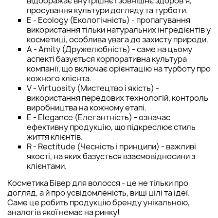
відображає внутрішнє і зовнішнє здоров'я,
просування культури догляду та турботи.
E - Ecology (Екологічність) - пропагування
використання тільки натуральних інгредієнтів у
косметиці, особлива увага до захисту природи.
A - Amity (Дружелюбність) - саме на цьому
аспекті базується корпоративна культура
компанії, що включає орієнтацію на турботу про
кожного клієнта.
V - Virtuosity (Мистецтво і якість) -
використання передових технологій, контроль
виробництва на кожному етапі.
E - Elegance (Елегантність) - означає
ефективну продукцію, що підкреслює стиль
життя клієнтів.
R - Rectitude (Чесність і принципи) - важливі
якості, на яких базується взаємовідносини з
клієнтами.
Косметика Бівер для волосся - це не тільки про
догляд, а й про усвідомленість, вищі цілі та ідеї.
Саме це робить продукцію бренду унікальною,
аналогів якої немає на ринку!