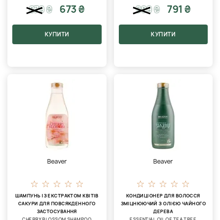
673 ₴
791 ₴
879
₴
989
₴
КУПИТИ
КУПИТИ
Beaver
Beaver
ШАМПУНЬ ІЗ ЕКСТРАКТОМ КВІТІВ
КОНДИЦІОНЕР ДЛЯ ВОЛОССЯ
САКУРИ ДЛЯ ПОВСЯКДЕННОГО
ЗМІЦНЮЮЧИЙ З ОЛІЄЮ ЧАЙНОГО
ЗАСТОСУВАННЯ
ДЕРЕВА
CHERRY BLOSSOM SHAMPOO
ESSENTIAL OIL OF TEA TREE