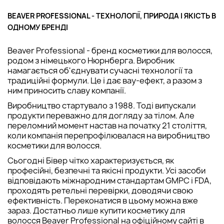
BEAVER PROFESSIONAL - ТЕХНОЛОГІЇ, ПРИРОДА І ЯКІСТЬ В
ОДНОМУ БРЕНДІ
Beaver Professional - бренд косметики для волосся,
родом з німецького Нюрнберга. Виробник
намагається об'єднувати сучасні технології та
традиційні формули. Це і дає вау-ефект, а разом з
ним приносить славу компанії.
Виробництво стартувало з 1988. Тоді випускали
продукти переважно для догляду за тілом. Але
переломний момент настав на початку 21 століття,
коли компанія перепрофілювалася на виробництво
косметики для волосся.
Сьогодні Бівер чітко характеризується, як
професійні, безпечні та якісні продукти. Усі засоби
відповідають міжнародним стандартам GMPC і FDA,
проходять ретельні перевірки, доводячи свою
ефективність. Переконатися в цьому можна вже
зараз. Достатньо лише купити косметику для
волосся Beaver Professional на офіційному сайті в