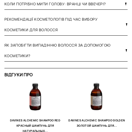
КОЛИ ПОТРІБНО МИТИ ГОЛОВУ: ВРАНЦІ ЧИ ВВЕЧЕРІ?
РЕКОМЕНДАЦІЇ КОСМЕТОЛОГІВ ПІД ЧАС ВИБОРУ
КОСМЕТИКИ ДЛЯ ВОЛОССЯ
ЯК ЗАПОБІГТИ ВИПАДІННЮ ВОЛОССЯ ЗА ДОПОМОГОЮ
КОСМЕТИКИ?
ВІДГУКИ ПРО
D
О
0
DAVINES ALCHEMIC SHAMPOO RED
DAVINES ALCHEMIC SHAMPOO GOLDEN
КРАСНЫЙ ШАМПУНЬ ДЛЯ
ЗОЛОТОЙ ШАМПУНЬ ДЛЯ...
П
НАТУРАЛЬНЫХ...
о