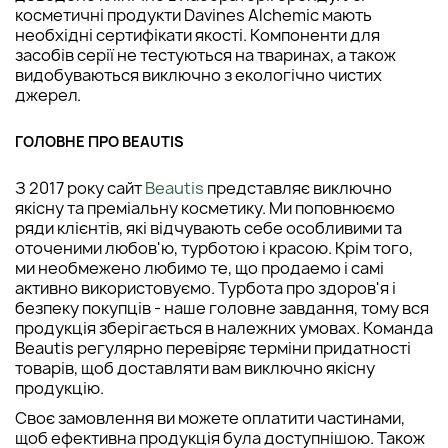
косметичні продукти Davines Alchemic мають
необхідні сертифікати якості. Компоненти для
засобів серії не тестуються на тваринах, а також
видобуваються виключно з екологічно чистих
джерел.
ГОЛОВНЕ ПРО BEAUTIS
З 2017 року сайт
Beautis
представляє виключно
якісну та преміальну косметику. Ми поповнюємо
ряди клієнтів, які відчувають себе особливими та
оточеними любов'ю, турботою і красою. Крім того,
ми необмежено любимо те, що продаемо і самі
активно використовуємо. Турбота про здоров'я і
безпеку покупців - наше головне завдання, тому вся
продукція зберігається в належних умовах. Команда
Beautis регулярно перевіряє терміни придатності
товарів, щоб доставляти вам виключно якісну
продукцію.
Своє замовлення ви можете оплатити частинами,
щоб ефективна продукція була доступнішою. Також