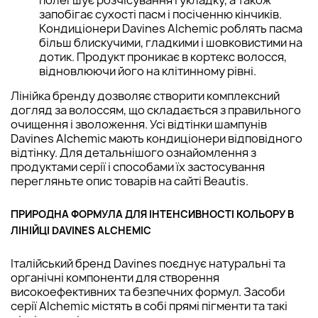
запобігає сухості пасм і посіченню кінчиків.
Кондиціонери Davines Alchemic роблять пасма
більш блискучими, гладкими і шовковистими на
дотик. Продукт проникає в кортекс волосся,
відновлюючи його на клітинному рівні.
Лінійка бренду дозволяє створити комплексний
догляд за волоссям, що складається з правильного
очищення і зволоження. Усі відтінки шампунів
Davines Alchemic мають кондиціонери відповідного
відтінку. Для детальнішого ознайомлення з
продуктами серії і способами їх застосування
перегляньте опис товарів на сайті Beautis.
ПРИРОДНА ФОРМУЛА ДЛЯ ІНТЕНСИВНОСТІ КОЛЬОРУ В
ЛІНІЙЦІ DAVINES ALCHEMIC
Італійський бренд Davines поєднує натуральні та
органічні компоненти для створення
високоефективних та безпечних формул. Засоби
серії Alchemic містять в собі прямі пігменти та такі