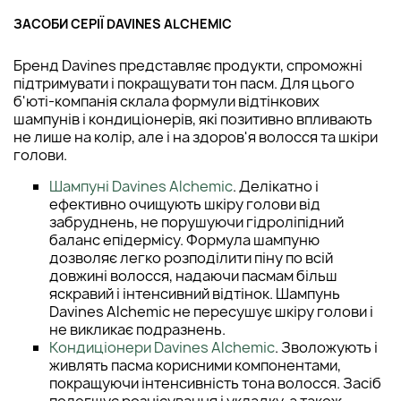
ЗАСОБИ СЕРІЇ DAVINES ALCHEMIC
Бренд Davines представляє продукти, спроможні
підтримувати і покращувати тон пасм. Для цього
б'юті-компанія склала формули відтінкових
шампунів і кондиціонерів, які позитивно впливають
не лише на колір, але і на здоров'я волосся та шкіри
голови.
Шампуні Davines Alchemic
. Делікатно і
ефективно очищують шкіру голови від
забруднень, не порушуючи гідроліпідний
баланс епідермісу. Формула шампуню
дозволяє легко розподілити піну по всій
довжині волосся, надаючи пасмам більш
яскравий і інтенсивний відтінок. Шампунь
Davines Alchemic не пересушує шкіру голови і
не викликає подразнень.
Кондиціонери Davines Alchemic
. Зволожують і
живлять пасма корисними компонентами,
покращуючи інтенсивність тона волосся. Засіб
полегшує розчісування і укладку, а також