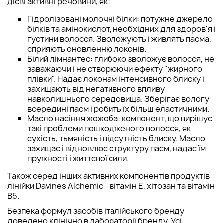
дієві активні речовини, як:
Гідролізовані молочні білки: потужне джерело
білків та амінокислот, необхідних для здоров'я і
густини волосся. Зволожують і живлять пасма,
сприяють оновленню локонів.
Білий лімнантес: глибоко зволожує волосся, не
заважаючи і не створюючи ефекту "жирного
плівки". Надає локонам інтенсивного блиску і
захищають від негативного впливу
навколишнього середовища. Зберігає вологу
всередині пасм і робить їх більш еластичними.
Масло насіння жожоба: компонент, що вирішує
такі проблеми пошкодженого волосся, як
сухість, тьмяність і відсутність блиску. Масло
захищає і відновлює структуру пасм, надає їм
пружності і життєвої сили.
Також серед інших активних компонентів продуктів
лінійки Davines Alchemic - вітамін Е, хітозан та вітамін
В5.
Безпека формул засобів італійського бренду
доведено клінічно в лабораторії бренду. Усі