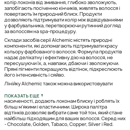
колір локонів від змивання, глибоко зволожують,
запобігають посіченню кінчиків, живлять волосся і
повертають їм природний блиск. Продукти
дозволяють підтримувати колір між відвідуваннями
у фарбувальника, перетворюючи рутинний догляд
за волоссям на spa-процедуру.
Склади засобів серії Alchemic містять природні
компоненти, які допомагають підтримувати красу
кольору фарбованого волосся. Формула продуктів
надає делікатну і ефективну дію на волосся, не
пересушуючи їх, а, навпаки, дбаючи і зволожуючи.
Прямі пігменти покращують відтінок, підкреслюють
його інтенсивність і сяйво.
Лінійку Alchemic також можна використовувати
власницям природного волосся. Засоби цієї серії
надають природному відтінку яскравості і
ПОКАЗАТЬ ЕЩЕ
насиченості, додають локонам блиску і роблять їх
більш м'якими і еластичними. Широка палітра
відтінків дозволяє вибрати саме той тон, який стане
найбільш підходящим для ваших волосся. Серед них
- Chocolate, Golden, Tabaco, Copper, Silver і Red.