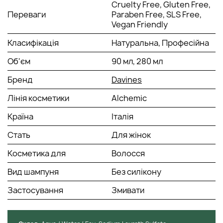
Cruelty Free, Gluten Free,
Переваги
Paraben Free, SLS Free,
Vegan Friendly
Класифікація
Натуральна, Професійна
Об'єм
90 мл, 280 мл
Бренд
Davines
Лінія косметики
Alchemic
Країна
Італія
Стать
Для жінок
Косметика для
Волосся
Вид шампуня
Без силікону
Застосування
Змивати