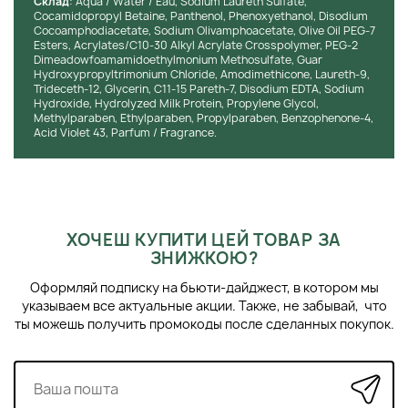
Cклад
: Aqua / Water / Eau, Sodium Laureth Sulfate,
Cocamidopropyl Betaine, Panthenol, Phenoxyethanol, Disodium
Cocoamphodiacetate, Sodium Olivamphoacetate, Olive Oil PEG-7
Esters, Acrylates/C10-30 Alkyl Acrylate Crosspolymer, PEG-2
Dimeadowfoamamidoethylmonium Methosulfate, Guar
Hydroxypropyltrimonium Chloride, Amodimethicone, Laureth-9,
Trideceth-12, Glycerin, C11-15 Pareth-7, Disodium EDTA, Sodium
Hydroxide, Hydrolyzed Milk Protein, Propylene Glycol,
Methylparaben, Ethylparaben, Propylparaben, Benzophenone-4,
Acid Violet 43, Parfum / Fragrance.
ХОЧЕШ КУПИТИ ЦЕЙ ТОВАР ЗА
ЗНИЖКОЮ?
Оформляй подписку на бьюти-дайджест, в котором мы
указываем все актуальные акции. Также, не забывай, что
ты можешь получить промокоды после сделанных покупок.