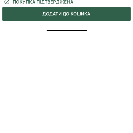
ПОКУПКА ПІДТВЕРДЖЕНА
ДОДАТИ ДО КОШИКА
Довго шукала свій шампунь і купила цей за
рекомендацією одного. Користуюся близько
півроку і дуже задоволена
АННА КАРТАШОВА
27 грудня 2024
ВІДПОВІСТИ
5
ПОКУПКА ПІДТВЕРДЖЕНА
Мне как блонди шампунь подошел, промывает
волосы и убирает эту противную желтизну с волос,
но я брала комплекс с такой же маской)держу его
максимум минуток 5 и потом хорошо смываю, потом
маска) присутствует выраженный накопительный