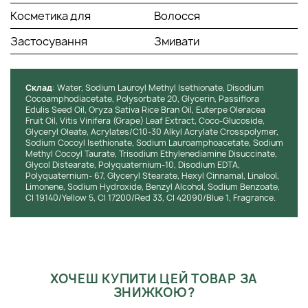
Косметика для
Волосся
Застосування
Змивати
Cклад
: Water, Sodium Lauroyl Methyl Isethionate, Disodium
Cocoamphodiacetate, Polysorbate 20, Glycerin, Passiflora
Edulis Seed Oil, Oryza Sativa Rice Bran Oil, Euterpe Oleracea
Fruit Oil, Vitis Vinifera (Grape) Leaf Extract, Coco-Glucoside,
Glyceryl Oleate, Acrylates/C10-30 Alkyl Acrylate Crosspolymer,
Sodium Cocoyl Isethionate, Sodium Lauroamphoacetate, Sodium
Methyl Cocoyl Taurate, Trisodium Ethylenediamine Disuccinate,
Glycol Distearate, Polyquaternium-10, Disodium EDTA,
Polyquaternium- 67, Glyceryl Stearate, Hexyl Cinnamal, Linalool,
Limonene, Sodium Hydroxide, Benzyl Alcohol, Sodium Benzoate,
CI 19140/Yellow 5, CI 17200/Red 33, CI 42090/Blue 1, Fragrance.
ХОЧЕШ КУПИТИ ЦЕЙ ТОВАР ЗА
ЗНИЖКОЮ?