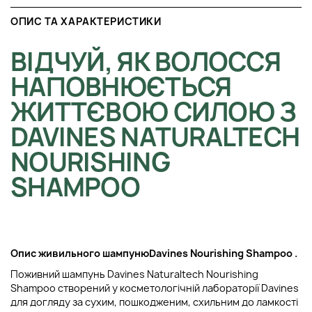
ОПИС ТА ХАРАКТЕРИСТИКИ
ВІДЧУЙ, ЯК ВОЛОССЯ
НАПОВНЮЄТЬСЯ
ЖИТТЄВОЮ СИЛОЮ З
DAVINES NATURALTECH
NOURISHING
SHAMPOO
Опис живильного шампуню
Davines Nourishing Shampoo
.
Поживний шампунь Davines Naturaltech Nourishing
Shampoo створений у косметологічній лабораторії Davines
для догляду за сухим, пошкодженим, схильним до ламкості