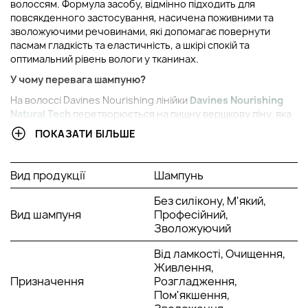
волоссям. Формула засобу, відмінно підходить для
повсякденного застосування, насичена поживними та
зволожуючими речовинами, які допомагає повернути
пасмам гладкість та еластичність, а шкірі спокій та
оптимальний рівень вологи у тканинах.
У чому перевага шампуню?
На волоссі Davines Nourishing лінійки
Davines Nourishing
Natural Tech
перетворюється на пишну вершкову піну, яка
відмінно обволікає пасма, очищає та розгладжує їх.
ПОКАЗАТИ БІЛЬШЕ
Поверхнево-активні речовини забирають частинки пилу і
безслідно змиваються проточною водою. Після висихання
пасма кондиціоновані, шкіру не турбує свербіж та
Вид продукції
Шампунь
лущення.
Без силікону, М'який,
Спосіб застосування Nourishing Shampoo Davines:
Вид шампуня
Професійний,
Нанести на вологе волосся, залишити на дві хвилини, змити
Зволожуючий
водою.
Дивіться
усі шампуні бренду Давінес
у нас на сайті.
Від ламкості, Очищення,
Приємних покупок Beautis.
Живлення,
Призначення
Розгладження,
Пом'якшення,