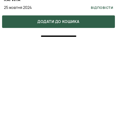
25 жовтня 2024
ВІДПОВІСТИ
ДОДАТИ ДО КОШИКА
5
ПОКУПКА ПІДТВЕРДЖЕНА
Итальянский шапунь а эффект офигенный!!! Классно
пенится и ощущается на волосах, очень
релаксационное ощущение
MAРИНА
17 жовтня 2024
ВІДПОВІСТИ
5