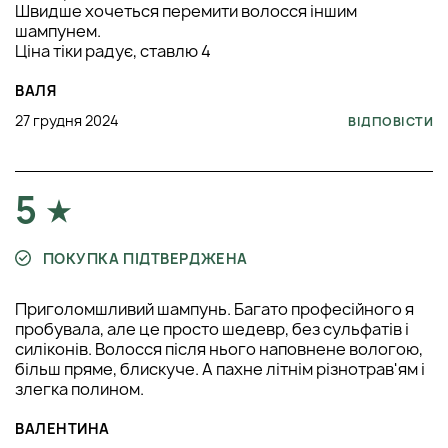
Швидше хочеться перемити волосся іншим
шампунем.
Ціна тіки радує, ставлю 4
ВАЛЯ
27 грудня 2024
ВІДПОВІСТИ
5
ПОКУПКА ПІДТВЕРДЖЕНА
Приголомшливий шампунь. Багато професійного я
пробувала, але це просто шедевр, без сульфатів і
силіконів. Волосся після нього наповнене вологою,
більш пряме, блискуче. А пахне літнім різнотрав'ям і
злегка полином.
ВАЛЕНТИНА