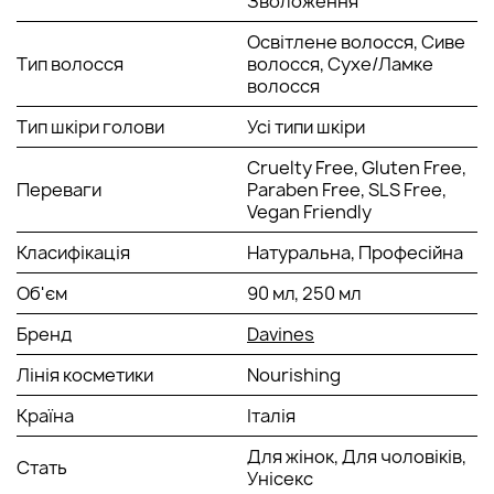
Зволоження
Освітлене волосся, Сиве
Тип волосся
волосся, Сухе/Ламке
волосся
Тип шкіри голови
Усі типи шкіри
Cruelty Free, Gluten Free,
Переваги
Paraben Free, SLS Free,
Vegan Friendly
Класифікація
Натуральна, Професійна
Об'єм
90 мл, 250 мл
Бренд
Davines
Лінія косметики
Nourishing
Країна
Італія
Для жінок, Для чоловіків,
Стать
Унісекс