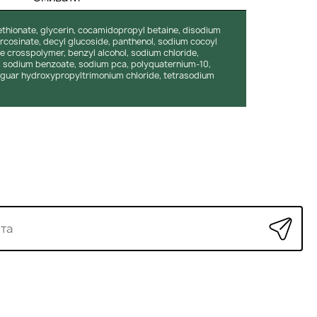
sethionate, glycerin, cocamidopropyl betaine, disodium
cosinate, decyl glucoside, panthenol, sodium cocoyl
te crosspolymer, benzyl alcohol, sodium chloride,
1, sodium benzoate, sodium pca, polyquaternium-10,
 guar hydroxypropyltrimonium chloride, tetrasodium