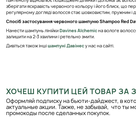
пантенолу відновлює пошкоджені ділянки і допомагає воло
зберігати яскравість червоного кольору і його блиск, що пе
регулярному догляді волосся стає шовковистим, пружним і 
Спосіб застосування
червоного шампуню
Shampoo Red
Da
Нанести шампунь лінійки
Davines Alchemic
на вологе волосс
залишити на 2-3 хвилини і ретельно змити.
Дивіться також інші
шампуні Давінес
у нас на сайті.
ХОЧЕШ КУПИТИ ЦЕЙ ТОВАР ЗА
Оформляй подписку на бьюти-дайджест, в кот
актуальные акции. Также, не забывай, что ты 
промокоды после сделанных покупок.