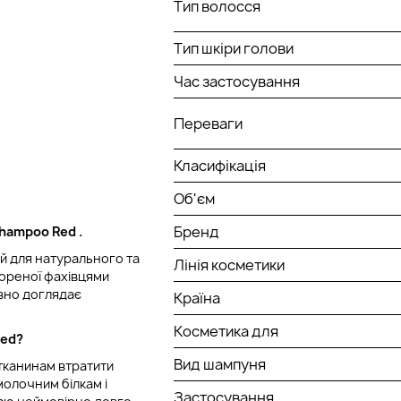
Тип волосся
Тип шкіри голови
Час застосування
Переваги
Класифікація
Об'єм
Бренд
Shampoo Red
.
й для натурального та
Лінія косметики
вореної фахівцями
ивно доглядає
Країна
Косметика для
Red?
Вид шампуня
 тканинам втратити
молочним білкам і
Застосування