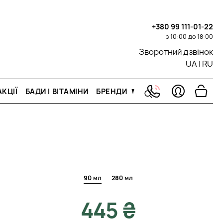
+380 99 111-01-22
з 10:00 до 18:00
Зворотний дзвінок
UA
|
RU
КЦІЇ
БАДИ І ВІТАМІНИ
БРЕНДИ
90 мл
280 мл
445 ₴