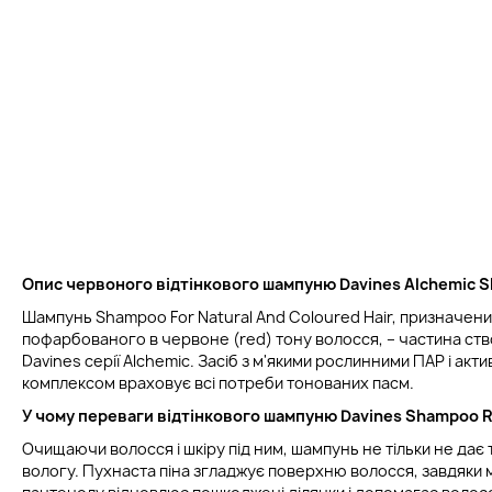
Опис червоного відтінкового шампуню Davines Alchemic 
Шампунь Shampoo For Natural And Coloured Hair, призначени
пофарбованого в червоне (red) тону волосся, – частина ст
Davines серії Alchemic. Засіб з м'якими рослинними ПАР і акт
комплексом враховує всі потреби тонованих пасм.
У чому переваги
відтінкового шампуню
Davines Shampoo 
Очищаючи волосся і шкіру під ним, шампунь не тільки не дає
вологу. Пухнаста піна згладжує поверхню волосся, завдяки 