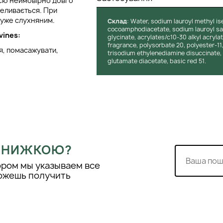
ссю неймовірно довго
реливається. При
дуже слухняним.
Cклад
: Water, sodium lauroyl methyl i
cocoamphodiacetate, sodium lauroyl sar
vines:
glycinate, acrylates/c10-30 alkyl acryla
fragrance, polysorbate 20, polyester-1
я, помасажувати,
trisodium ethylenediamine disuccinate,
glutamate diacetate, basic red 51.
 ЗНИЖКОЮ?
ором мы указываем все
можешь получить