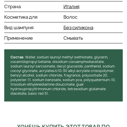
Страна
Италия
Косметика для
Волос
Вид шампуня
Без силикона
Применение
Смывать
Состав
: Water, sodium lauroyl methyl isethionate, glycerin,
cocamidopropyl betaine, disodium cocoamphodiacetate,
sodium lauroyl sarcosinate, decyl glucoside, panthenol, sodium
cocoyl glycinate, acrylates/c10-30 alkyl acrylate crosspolymer,
benzyl alcohol, sodium chloride, fragrance, polysorbate 20,
polyester-11, sodium benzoate, sodium pca, polyquaternium-10,
trisodium ethylenediamine disuccinate, guar
hydroxypropyltrimonium chloride, tetrasodium glutamate
diacetate, basic red 51.
ХОЧЕШЬ КУПИТЬ ЭТОТ ТОВАР ПО