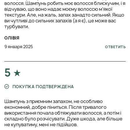
волосся. Шампунь робить моє волосся блискучим, і я
відчуваю, що воно надає моєму волоссю м’якої
текстури. Але, на жаль, запах занадто сильний. Якщо
ви чутливі до сильних запахів (а я є), це може вас
турбувати.
ОЛІВІЯ
9 января 2025
ОТВЕТИТЬ
5
ПОКУПКА ПОДТВЕРЖДЕНА
Шампунь з приємним запахом, не особливо
економний, добре піниться. Після тривалого
використання почала обтяжувати волосся, а потім і
складно було розчісувати. Дуже шкода, але більше
не купуватиму, мені не підійшов.