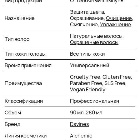
Вид продукции
Оттеночный шампунь
красного цвета и его переливающийся блеск. При
регулярном уходе волосы становятся шелковистыми,
Защита цвета,
упругими и очень послушными.
Назначение
Окрашивание,
Очищение
,
Смягчение,
Увлажнение
Способ применения
красного шампуня
Shampoo
Red
Davines:
Натуральные волосы,
Тип волос
Нанести шампунь линейки
Davines Alchemic
на влажные
Окрашеные волосы
волосы, помассировать, оставить на 2-3 минуты и
Тип кожи головы
Все типы кожи
тщательно смыть.
Смотрите также другие
шампуни Давинес
у нас на сайте.
Время применения
Универсальный
Cruelty Free, Gluten Free,
Преимущества
Paraben Free, SLS Free,
Vegan Friendly
Классификация
Профессиональная
Объем
90 мл, 280 мл
Бренд
Davines
Линия косметики
Alchemic