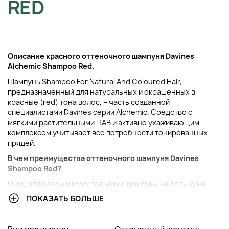
RED
Описание красного оттеночного шампуня Davines
Alchemic Shampoo Red
.
Шампунь Shampoo For Natural And Coloured Hair,
предназначенный для натуральных и окрашенных в
красные (red) тона волос, – часть созданной
специалистами Davines серии Alchemic. Средство с
мягкими растительными ПАВ и активно ухаживающим
комплексом учитывает все потребности тонированных
прядей.
В чем преимущества
оттеночного шампуня
Davines
Shampoo Red?
Очищая волосы и кожу под ними, шампунь не только не
дает тканям потерять влагу. Пушистая пена сглаживает
ПОКАЗАТЬ БОЛЬШЕ
поверхность волос, благодаря молочным белкам и
пантенолу восстанавливает поврежденные участки и
помогает волосам невероятно долго сохранять яркость