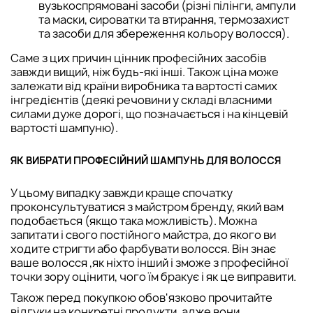
вузькоспрямовані засоби (різні пілінги, ампули
та маски, сироватки та втирання, термозахист
та засоби для збереження кольору волосся).
Саме з цих причин цінник професійних засобів
завжди вищий, ніж будь-які інші. Також ціна може
залежати від країни виробника та вартості самих
інгредієнтів (деякі речовини у складі власними
силами дуже дорогі, що позначається і на кінцевій
вартості шампуню).
ЯК ВИБРАТИ ПРОФЕСІЙНИЙ ШАМПУНЬ ДЛЯ ВОЛОССЯ
У цьому випадку завжди краще спочатку
проконсультуватися з майстром бренду, який вам
подобається (якщо така можливість). Можна
запитати і свого постійного майстра, до якого ви
ходите стригти або фарбувати волосся. Він знає
ваше волосся ,як ніхто інший і зможе з професійної
точки зору оцінити, чого їм бракує і як це виправити.
Також перед покупкою обов'язково прочитайте
відгуки на конкретні продукти, адже вони