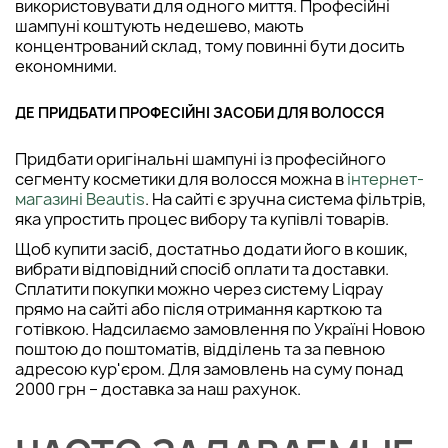
використовувати для одного миття. Професійні
шампуні коштують недешево, мають
концентрований склад, тому повинні бути досить
економними.
ДЕ ПРИДБАТИ ПРОФЕСІЙНІ ЗАСОБИ ДЛЯ ВОЛОССЯ
Придбати оригінальні шампуні із професійного
сегменту косметики для волосся можна в
інтернет-
магазині Beautis
. На сайті є зручна система фільтрів,
яка упростить процес вибору та купівлі товарів.
Щоб купити засіб, достатньо додати його в кошик,
вибрати відповідний спосіб оплати та доставки.
Сплатити покупки можно через систему Liqpay
прямо на сайті або після отримання карткою та
готівкою. Надсилаємо замовлення по Україні Новою
поштою до поштоматів, відділень та за певною
адресою кур'єром. Для замовлень на суму понад
2000 грн – доставка за наш рахунок.