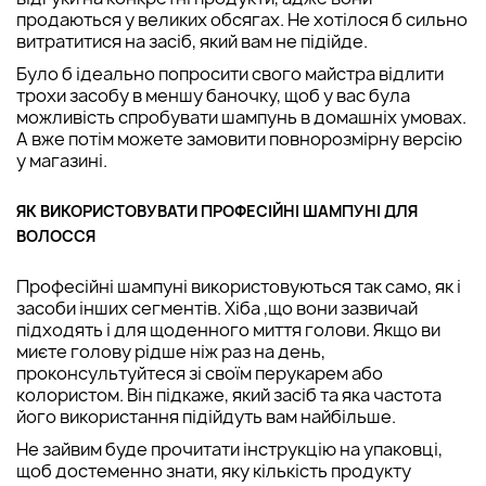
продаються у великих обсягах. Не хотілося б сильно
витратитися на засіб, який вам не підійде.
Було б ідеально попросити свого майстра відлити
трохи засобу в меншу баночку, щоб у вас була
можливість спробувати шампунь в домашніх умовах.
А вже потім можете замовити повнорозмірну версію
у магазині.
ЯК ВИКОРИСТОВУВАТИ ПРОФЕСІЙНІ ШАМПУНІ ДЛЯ
ВОЛОССЯ
Професійні шампуні використовуються так само, як і
засоби інших сегментів. Хіба ,що вони зазвичай
підходять і для щоденного миття голови. Якщо ви
миєте голову рідше ніж раз на день,
проконсультуйтеся зі своїм перукарем або
колористом. Він підкаже, який засіб та яка частота
його використання підійдуть вам найбільше.
Не зайвим буде прочитати інструкцію на упаковці,
щоб достеменно знати, яку кількість продукту