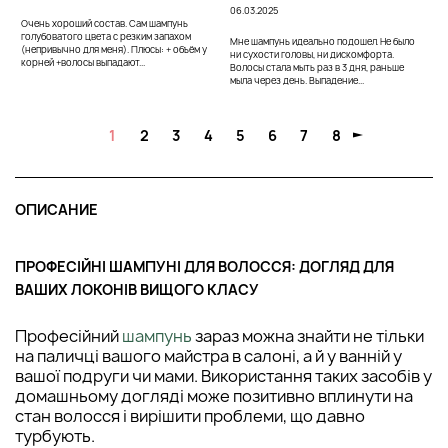
06.03.2025
Очень хороший состав. Сам шампунь
голубоватого цвета с резким запахом
Мне шампунь идеально подошел. Не было
(непривычно для меня). Плюсы: + объём у
ни сухости головы, ни дискомфорта.
корней +волосы выпадают...
Волосы стала мыть раз в 3 дня, раньше
мыла через день. Выпадение...
1
2
3
4
5
6
7
8
ОПИСАНИЕ
ПРОФЕСІЙНІ ШАМПУНІ ДЛЯ ВОЛОССЯ: ДОГЛЯД ДЛЯ
ВАШИХ ЛОКОНІВ ВИЩОГО КЛАСУ
Професійний
шампунь
зараз можна знайти не тільки
на паличці вашого майстра в салоні, а й у ванній у
вашої подруги чи мами. Використання таких засобів у
домашньому догляді може позитивно вплинути на
стан волосся і вирішити проблеми, що давно
турбують.