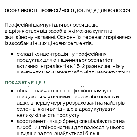
ОСОБЛИВОСТІ ПРОФЕСІЙНОГО ДОГЛЯДУ ДЛЯ ВОЛОССЯ
Професійні шампуні для волосся дещо
відрізняються від засобів, які можна купити в
звичайному магазині. Основні їх переваги порівняно
із засобами інших цінових сегментів:
склад і концентрація - у професійних
продуктах для очищення волосся вміст
активних інгредієнтів в 1,5-2 рази вище, ніж у
шампунях мас-маркету або мідл-маркету, тому
кошти вистачає надовго і ефект від його
ПОКАЗАТЬ ЕЩЕ
використання більш очевидний;
обсяг - найчастіше професійні шампуні
продаються у великих банках або пляшках,
адже в першу чергу розраховані на майстрів
салонів, яким вигідніше відразу купувати
велику кількість продукту;
асортимент - якщо бренд спеціалізується на
виробництві косметики для волосся, у нього,
швидше за все, знайдуться і більш