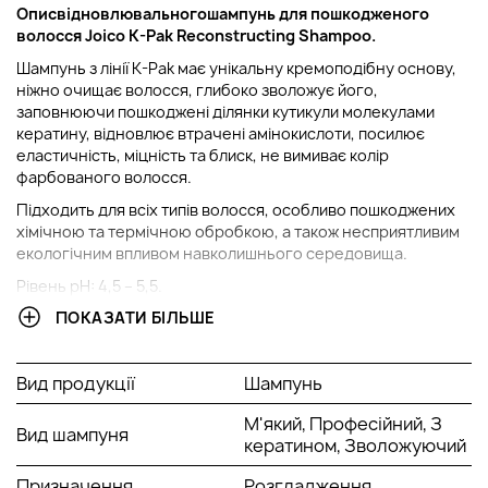
Опис
відновлювального
шампунь для пошкодженого
волосся
Joico K-Pak Reconstructing Shampoo.
Шампунь з лінії K-Pak має унікальну кремоподібну основу,
ніжно очищає волосся, глибоко зволожує його,
заповнюючи пошкоджені ділянки кутикули молекулами
кератину, відновлює втрачені амінокислоти, посилює
еластичність, міцність та блиск, не вимиває колір
фарбованого волосся.
Підходить для всіх типів волосся, особливо пошкоджених
хімічною та термічною обробкою, а також несприятливим
екологічним впливом навколишнього середовища.
Рівень pH: 4,5 – 5,5.
ПОКАЗАТИ БІЛЬШЕ
Спосіб застосування:
Нанесіть невелику кількість шампуню по всій довжині
вологого волосся, спіньте, залиште на 1 хвилину. Змийте.
Вид продукції
Шампунь
За потреби повторіть. Переходьте до наступного етапу –
кондиціювання.
М'який, Професійний, З
Вид шампуня
кератином, Зволожуючий
Призначення
Розгладження