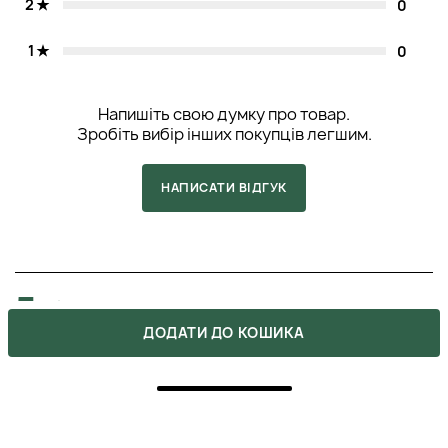
2
0
1
0
Напишіть свою думку про товар.
Зробіть вибір інших покупців легшим.
НАПИСАТИ ВІДГУК
5
ДОДАТИ ДО КОШИКА
ПОКУПКА ПІДТВЕРДЖЕНА
Користуюсь праскою та феном постійно. Волосся
засохло і втратило зовнішній вигляд. Шампунь від