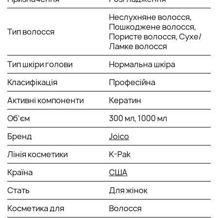
Неслухняне волосся,
Пошкоджене волосся,
Тип волосся
Пористе волосся, Сухе/
Ламке волосся
Тип шкіри голови
Нормальна шкіра
Класифікація
Професійна
Активні компоненти
Кератин
Об'єм
300 мл, 1000 мл
Бренд
Joico
Лінія косметики
K-Pak
Країна
США
Стать
Для жінок
Косметика для
Волосся