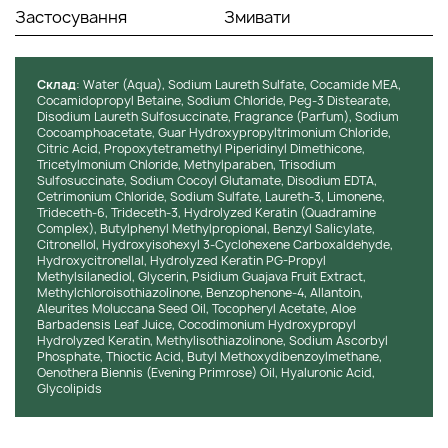
Застосування
Змивати
Cклад
: Water (Aqua), Sodium Laureth Sulfate, Cocamide MEA,
Cocamidopropyl Betaine, Sodium Chloride, Peg-3 Distearate,
Disodium Laureth Sulfosuccinate, Fragrance (Parfum), Sodium
Cocoamphoacetate, Guar Hydroxypropyltrimonium Chloride,
Citric Acid, Propoxytetramethyl Piperidinyl Dimethicone,
Tricetylmonium Chloride, Methylparaben, Trisodium
Sulfosuccinate, Sodium Cocoyl Glutamate, Disodium EDTA,
Cetrimonium Chloride, Sodium Sulfate, Laureth-3, Limonene,
Trideceth-6, Trideceth-3, Hydrolyzed Keratin (Quadramine
Complex), Butylphenyl Methylpropional, Benzyl Salicylate,
Citronellol, Hydroxyisohexyl 3-Cyclohexene Carboxaldehyde,
Hydroxycitronellal, Hydrolyzed Keratin PG-Propyl
Methylsilanediol, Glycerin, Psidium Guajava Fruit Extract,
Methylchloroisothiazolinone, Benzophenone-4, Allantoin,
Aleurites Moluccana Seed Oil, Tocopheryl Acetate, Aloe
Barbadensis Leaf Juice, Cocodimonium Hydroxypropyl
Hydrolyzed Keratin, Methylisothiazolinone, Sodium Ascorbyl
Phosphate, Thioctic Acid, Butyl Methoxydibenzoylmethane,
Oenothera Biennis (Evening Primrose) Oil, Hyaluronic Acid,
Glycolipids