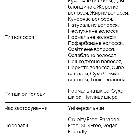
Кучеряве волосся,
Для
блондинок
, Жорстке
СКЛАД І АКТИВНІ КОМПОНЕНТИ OLAPLEX NO. 4
волосся, Жирне волосся,
Кучеряве волосся,
Натуральне волосся,
Комплекс Bond Maintenance
: Основний компонент,
Неслухняне волосся,
що відновлює дисульфідні зв’язки, пошкоджені
Тип волосся
Нормальне волосся,
внаслідок фарбування, хімічного впливу або частого
Пофарбоване волосся,
використання фена і праски. Цей комплекс зміцнює
Освітлене волосся,
структуру, надає стійкості й пружності.
Ослаблене волосся,
Гліцерин
: Натуральний зволожувач, який зберігає
Пошкоджене волосся,
вологу, запобігаючи пересушуванню і роблячи
Пористе волосся, Сиве
локони м'якими та слухняними.
волосся, Сухе/Ламке
Пантенол (провітамін B5)
: Надає блиску і гладкості,
волосся, Тонке волосся
захищаючи від негативного впливу навколишнього
середовища і підвищуючи еластичність.
Нормальна шкіра, Суха
Кокосова та пальмова олії
: Ці компоненти
Тип шкіри голови
шкіра, Чутлива шкіра
допомагають глибоко зволожити та пом’якшити
волосся, запобігаючи сухості і ламкості. Олії також
Час застосування
Універсальний
створюють захисний бар’єр, який допомагає
зберегти результат.
Cruelty Free, Paraben
Переваги
Free, SLS Free, Vegan
ЯК ВИКОРИСТОВУВАТИ OLAPLEX ШАМПУНЬ
Friendly