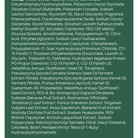
зробіть перший крок до відновлення і захисту ваших
Cocamidopropyl Hydroxysultaine, Potassium Cocoyl Glycinate,
локонів.
Disodium Cocoyl Glutamate, Potassium Cocoate, Sodium
Lauroyl Sarcosinate, Glycereth-26, Decyl Glucoside, Fragrance,
Phenoxyethanol, Cocamidopropylamine Oxide, Sodium Cocoyl
Glutamate, Glycol Distearate, Disodium Laureth Sulfosuccinate,
Methyl Gluceth-20, Acrylates Copolymer, PEG-120 Methyl
Glucose Dioleate, Amodimethicone, Polyquaternium-10, Citric
Acid, Ethylhexylglycerin, Sodium Lauryl Sulfoacetate,
Divinyldimethicone/Dimethicone Copolymer, Chlorphenesin,
Polyquaternium-11, Guar Hydroxypropyltrimonium Chloride, C11-
15 Pareth-7, Trisodium Ethylenediamine Disuccinate, Laureth-9,
Glycerin, Trideceth-12, Panthenol, Hydrolyzed Vegetable Protein
PG-Propyl Silanetriol, C12-13 Pareth-3, C12-13 Pareth-23,
Helianthus Annuus (Sunflower) Seed Oil, Tocopherol,
Pseudozyma Epicola/Camellia Sinensis Seed Oil Ferment
Extract Filtrate, Pseudozyma Epicola/Argania Spinosa Kernel Oil,
Ferment Filtrate, Prunus Armeniaca (Apricot) Kernel Oil,
Quaternium-95, Propanediol, Helianthus Annuus (Sunflower)
Seed Extract, PEG-8, Bis-Aminopropyl Diglycol Dimaleate,
Euterpe Oleracea Fruit Extract, Rosmarinus Officinalis
(Rosemary) Leaf Extract, Punica Granatum Extract, Origanum
Vulgare Leaf Extract, Musa Sapientum (Banana) Fruit Extract,
Morinda Citrifolia Fruit Extract, Sodium Hyaluronate, PEG-
8/Smdi Copolymer, Arctium Lappa Root Extract, Sodium
Polyacrylate, Palmitoyl Myristyl Serinate, Citral, Hexyl Cinnamal,
Limonene, Biotin, Pentaerythrityl Tetra-Di-T-Butyl
Hydroxyhydrocinnamate.