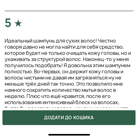
5
Идеальный шампунь для сухих волос! Честно
говоря давно не могла найти для себя средство,
которое будет не только очищать кожу головы, но и
ухаживать за структурой волос. Наконец-то у меня
получилось подобрать! Я довольна этим шампунем
полностью. Во-первых, он держит кожу головы и
волосы чистыми не давая им загрязняться ну не
меньше трёх дней так точно. Это позволило мне
намного сократить количество мытья волос в
неделю. Плюс что ещё нравится, после его
использования интенсивный блеск на волосах,
будто бы я воспользовалась кондиционером, хотя
по факту это только его действие настолько
ДОДАТИ ДО КОШИКА
эффективное.
АНЖЕЛИКА UKRAINIAN MISS