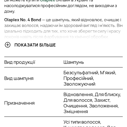
насолоджуватися професійним доглядом, не виходячи з
дому.
Olaplex No. 4 Bond
— це шампунь, який відновлює, очищає і
захищає волосся, надаючи їм здоровий вигляд і м'якість. Він
ідеально підходить для тих, хто хоче зберегти силу і красу
локонів навіть після фарбування та хімічної обробки.
ПОКАЗАТИ БІЛЬШЕ
ПЕРЕВАГИ ШАМПУНЮ OLAPLEX
Вид продукції
Шампунь
Делікатне очищення
: М'яко очищає жирне волосся
та шкіру голови, не викликаючи подразнення і
Безсульфатний, М'який,
зберігаючи природний баланс.
Вид шампуня
Професійний,
Відновлення структури
: Сприяє зміцненню та
Зволожуючий
відновленню дисульфідних зв’язків, роблячи локони
сильнішими і менш схильними до ламкості.
Відновлення, Для блиску,
Захист від пошкоджень
: Формула захищає від
Для волосся, Захист,
негативного впливу хімічних процедур та термічних
Призначення
Очищення, Зволоження,
впливів.
Зміцнення
Безпека і комфорт
: Не містить сульфатів і підходить
для щоденного використання, забезпечуючи
Усі типи волосся,
збалансований догляд.