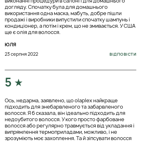
виконанні процедури в салоні і для домашнього
догляду. Спочатку була для домашнього
використання одна маска, мабуть, добре пішли
продажі і виробники випустили спочатку шампунь і
кондиціонер, а потім і крем, що не змивається. У США
ще є олія для волосся.
ЮЛЯ
23 серпня 2022
ВІДПОВІСТИ
5
Ось, недарма, заявлено, що olaplex найкраще
підходить для знебарвленого та забарвленого
волосся. Я б сказала, він ідеально підходить для
недоубитого волосся. У кого просто фарбоване
волосся або регулярно травмується від укладання і
випрямлення термоприладами, можливо, і не
зрозуміють моє захоплення. Та й зіпсувати волосся