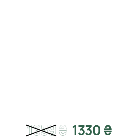
1659
₴
1330 ₴