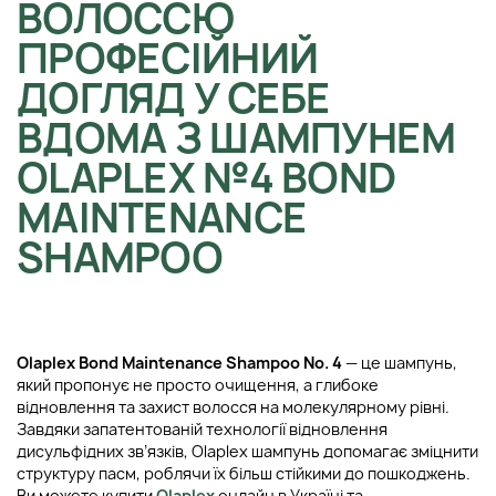
ВОЛОССЮ
ПРОФЕСІЙНИЙ
ДОГЛЯД У СЕБЕ
ВДОМА З ШАМПУНЕМ
OLAPLEX №4 BOND
MAINTENANCE
SHAMPOO
Olaplex Bond Maintenance Shampoo No. 4
— це шампунь,
який пропонує не просто очищення, а глибоке
відновлення та захист волосся на молекулярному рівні.
Завдяки запатентованій технології відновлення
дисульфідних зв’язків, Olaplex шампунь допомагає зміцнити
структуру пасм, роблячи їх більш стійкими до пошкоджень.
Ви можете купити
Olaplex
онлайн в Україні та