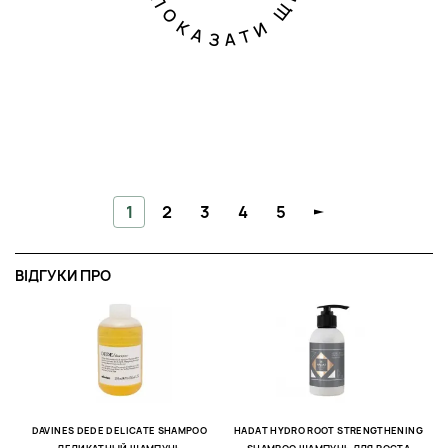
ПОКАЗАТИ ЩЕ
1
2
3
4
5
ВІДГУКИ ПРО
В
10
DAVINES DEDE DELICATE SHAMPOO
HADAT HYDRO ROOT STRENGTHENING