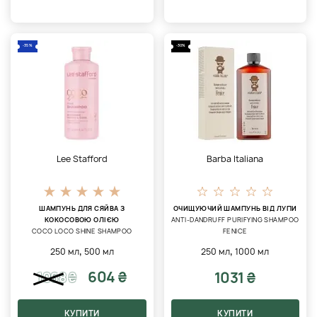
-35%
-30%
Lee Stafford
Barba Italiana
ШАМПУНЬ ДЛЯ СЯЙВА З
ОЧИЩУЮЧИЙ ШАМПУНЬ ВІД ЛУПИ
КОКОСОВОЮ ОЛІЄЮ
ANTI-DANDRUFF PURIFYING SHAMPOO
COCO LOCO SHINE SHAMPOO
FENICE
,
,
250 мл
500 мл
250 мл
1000 мл
604 ₴
1031 ₴
1068
₴
КУПИТИ
КУПИТИ