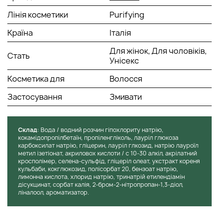
Лінія косметики
Purifying
Країна
Італія
Для жінок, Для чоловіків,
Стать
Унісекс
Косметика для
Волосся
Застосування
Змивати
Cклад
: Вода / водний розчин гіпохлориту натрію,
кокамідопропілбетаїн, пропіленгліколь, лауріл глюкоза
карбоксилат натрію, гліцерин, лауріл глкозид, натрію лауроїл
метил ізетіонат, акриловох кислоти / с 10-30 алкіл, акрілатний
кросполімер, селена-сульфід, гліцеріл олеат, укстракт кореня
кульбаби, кокглюкозид, полісорбат 20, бензоат натрію,
лимонна кислота, хлорид натрію, тринатрій етилендіамін
дісукцинат, сорбат калія, 2-бром-2-нітропропан-1,3-діол,
ліналоол, ароматизатор.