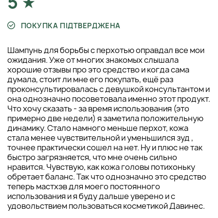
5
ПОКУПКА ПІДТВЕРДЖЕНА
Шампунь для борьбы с перхотью оправдал все мои
ожидания. Уже от многих знакомых слышала
хорошие отзывы про это средство и когда сама
думала, стоит ли мне его покупать, ещё раз
проконсультировалась с девушкой консультантом и
она однозначно посоветовала именно этот продукт.
Что хочу сказать - за время использования (это
примерно две недели) я заметила положительную
динамику. Стало намного меньше перхот, кожа
стала менее чувствительной и уменьшился зуд ,
точнее практически сошел на нет. Ну и плюс не так
быстро загрязняется, что мне очень сильно
нравится. Чувствую, как кожа головы потихоньку
обретает баланс. Так что однозначно это средство
теперь мастхэв для моего постоянного
использования и я буду дальше уверено и с
удовольствием пользоваться косметикой Давинес.