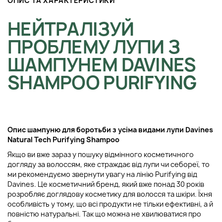
ОПИС ТА ХАРАКТЕРИСТИКИ
НЕЙТРАЛІЗУЙ
ПРОБЛЕМУ ЛУПИ З
ШАМПУНЕМ DAVINES
SHAMPOO PURIFYING
Опис шампуню для боротьби з усіма видами лупи Davines
Natural Tech Purifying Shampoo
Якщо ви вже зараз у пошуку відмінного косметичного
догляду за волоссям, яке страждає від лупи чи себореї, то
ми рекомендуємо звернути увагу на лінію Purifying від
Davines. Це косметичний бренд, який вже понад 30 років
розробляє доглядову косметику для волосся та шкіри. Їхня
особливість у тому, що всі продукти не тільки ефективні, а й
повністю натуральні. Так що можна не хвилюватися про