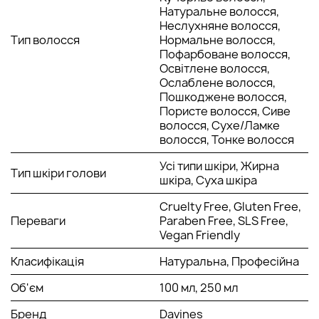
олія лаванди;
Натуральне волосся,
олія мирри;
Неслухняне волосся,
олія шавлії;
Тип волосся
Нормальне волосся,
фітоактив кульбаби.
Пофарбоване волосся,
Освітлене волосся,
Спосіб застосування Davines Purifying Shampoo:
Ослаблене волосся,
Перед придбанням продуктів із
лінії Purifying
обов'язково
Пошкоджене волосся,
варто проконсультуватися з лікарем. У цього шампуню є
Пористе волосся, Сиве
два різні види застосування.
волосся, Сухе/Ламке
волосся, Тонке волосся
При сильній лупі призначають щоденне
використання шампуню та допоміжних засобів лінії.
Усі типи шкіри, Жирна
Для профілактики рекомендують використовувати
Тип шкіри голови
шкіра, Суха шкіра
продукт один раз на тиждень протягом двох місяців.
Cruelty Free, Gluten Free,
Переваги
Paraben Free, SLS Free,
Vegan Friendly
Класифікація
Натуральна, Професійна
Об'єм
100 мл, 250 мл
Бренд
Davines