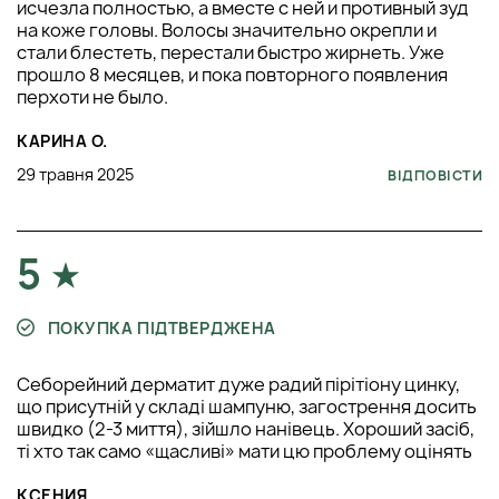
исчезла полностью, а вместе с ней и противный зуд
на коже головы. Волосы значительно окрепли и
стали блестеть, перестали быстро жирнеть. Уже
прошло 8 месяцев, и пока повторного появления
перхоти не было.
КАРИНА О.
29 травня 2025
ВІДПОВІСТИ
5
ПОКУПКА ПІДТВЕРДЖЕНА
Себорейний дерматит дуже радий пірітіону цинку,
що присутній у складі шампуню, загострення досить
швидко (2-3 миття), зійшло нанівець. Хороший засіб,
ті хто так само «щасливі» мати цю проблему оцінять
КСЕНИЯ