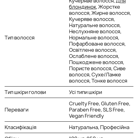
Кучеряве волосся,
Для
швидше.
блондинок
, Жорстке
волосся, Жирне волосся,
Кучеряве волосся,
Натуральне волосся,
Неслухняне волосся,
Тип волосся
Нормальне волосся,
Пофарбоване волосся,
Освітлене волосся,
Ослаблене волосся,
Пошкоджене волосся,
Пористе волосся, Сиве
волосся, Сухе/Ламке
волосся, Тонке волосся
Тип шкіри голови
Усі типи шкіри
Cruelty Free, Gluten Free,
Переваги
Paraben Free, SLS Free,
Vegan Friendly
Класифікація
Натуральна, Професійна