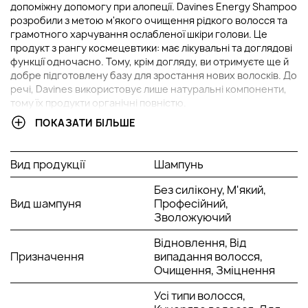
допоміжну допомогу при алопеції. Davines Energy Shampoo
розробили з метою м'якого очищення рідкого волосся та
грамотного харчування ослабленої шкіри голови. Це
продукт з рангу космецевтики: має лікувальні та доглядові
функції одночасно. Тому, крім догляду, ви отримуєте ще й
добре підготовлену базу для зростання нових волосків. До
речі, Davines використовує лише натуральні компоненти,
тому їх продукти органічні повністю.
ПОКАЗАТИ БІЛЬШЕ
Активні компоненти Davines Energizing Shampoo:
Кофеїн – для активації кров'яного звернення шкіри
голови;
Вид продукції
Шампунь
Олія з м'яти – для тривалого відчуття свіжості;
Екстракти, отримані з евкаліпту та мирту – дають
Без силікону, М'який,
Вид шампуня
антибактеріальні властивості;
Професійний,
Натуральні антиоксиданти.
Зволожуючий
Варто сказати, що шампуні із рангу космецевтики
Відновлення, Від
працюють краще, коли їх доповнюють іншими засобами з
Призначення
випадання волосся,
лінії. У лінію
Energizing
спеціально включені продукти, які
Очищення, Зміцнення
гармонійно доповнюють один одного, і за рахунок цього
Усі типи волосся,
проблема з посиленим випаданням волосся вирішується