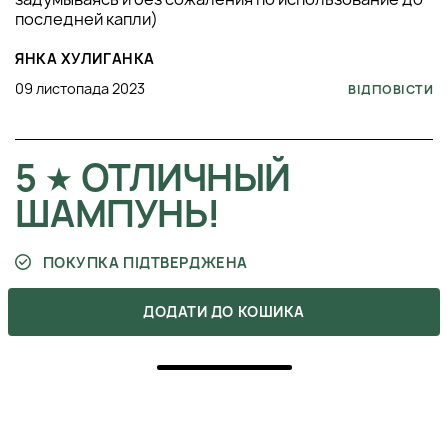
последней капли)
ЯНКА ХУЛИГАНКА
09 листопада 2023
ВІДПОВІСТИ
5
ОТЛИЧНЫЙ
ШАМПУНЬ!
ПОКУПКА ПІДТВЕРДЖЕНА
Пользуюсь этим шампунем а регулярной основе
ДОДАТИ ДО КОШИКА
уже около 3х месяцев! Отличное средство,
действительно останавливает выпадение волос, а я
страдаю алопецией и мне это важно. Очень хорошо
очищает корни и голова загрязняетя не быстро
после него