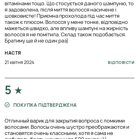
вітамінами тощо. Що стосується даного шампуню, то
я задоволена, після миття волосся насичене і
шовковисте! Приємна прохолода під час миття
також є плюсом. Волосся у мене тонке, відповідно
мажеться швидко, але впливу шампуні на жирність
волосся я не помітила. Склад також подобається.
Братиму ще й не один раз)
НАСТЯ
21 квітня 2024
ВІДПОВІСТИ
5
ПОКУПКА ПІДТВЕРДЖЕНА
Отличный варик для закрытия вопроса с ломкими
волосами. Волосы очень шустро преображаются и
становятся очень классными, хотя я сама не