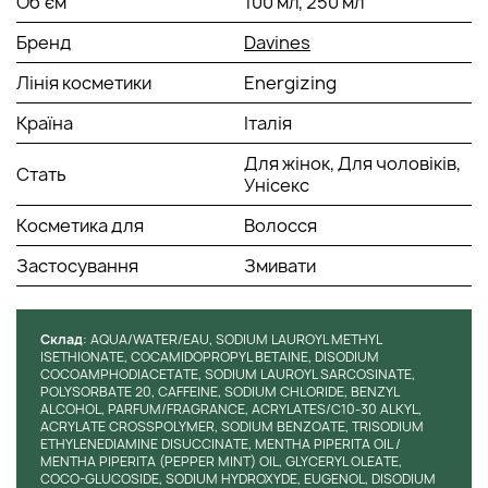
Об'єм
100 мл, 250 мл
Бренд
Davines
Лінія косметики
Energizing
Країна
Італія
Для жінок, Для чоловіків,
Стать
Унісекс
Косметика для
Волосся
Застосування
Змивати
Cклад
: AQUA/WATER/EAU, SODIUM LAUROYL METHYL
ISETHIONATE, COCAMIDOPROPYL BETAINE, DISODIUM
COCOAMPHODIACETATE, SODIUM LAUROYL SARCOSINATE,
POLYSORBATE 20, CAFFEINE, SODIUM CHLORIDE, BENZYL
ALCOHOL, PARFUM/FRAGRANCE, ACRYLATES/C10-30 ALKYL,
ACRYLATE CROSSPOLYMER, SODIUM BENZOATE, TRISODIUM
ETHYLENEDIAMINE DISUCCINATE, MENTHA PIPERITA OIL /
MENTHA PIPERITA (PEPPER MINT) OIL, GLYCERYL OLEATE,
COCO-GLUCOSIDE, SODIUM HYDROXYDE, EUGENOL, DISODIUM