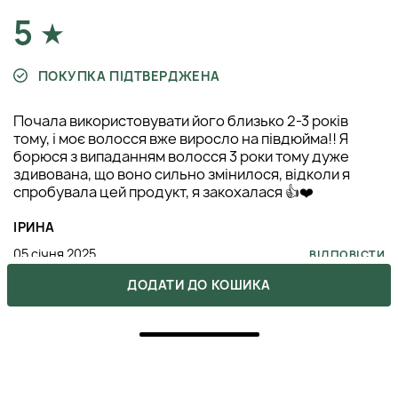
5
ПОКУПКА ПІДТВЕРДЖЕНА
Почала використовувати його близько 2-3 років
тому, і моє волосся вже виросло на півдюйма!! Я
борюся з випаданням волосся 3 роки тому дуже
здивована, що воно сильно змінилося, відколи я
спробувала цей продукт, я закохалася 👍❤️
ІРИНА
05 січня 2025
ВІДПОВІСТИ
ДОДАТИ ДО КОШИКА
0
добрый день, подскажите это оригинал?