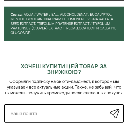
Cклад
: AQUA / WATER / EAU, ALCOHOL DENAT., EUCALYPTOL,
MENTOL, GLYCERIN, NIACINAMIDE, LIMONENE, VIGNA RADIATA
SEED EXTRACT, TRIFOLIUM PRATENSE EXTRACT / TRIFOLIUM
PRATENSE / (CLOVER) EXTRACT, IPEGALLOCATECHIN GALLATYL
GLUCOSIDE.
ХОЧЕШ КУПИТИ ЦЕЙ ТОВАР ЗА
ЗНИЖКОЮ?
Оформляй подписку на бьюти-дайджест, в котором мы
указываем все актуальные акции. Также, не забывай, что
ты можешь получить промокоды после сделанных покупок.