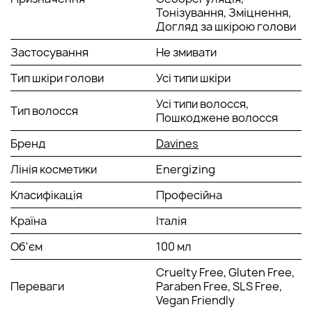
Тонізування, Зміцнення,
сиртуїн та бета-глюкан;
Догляд за шкірою голови
ефірні масла кориці, імбиру та чорного перцю.
Застосування
Не змивати
Спосіб застосування сироватки
Davines
Natural Tech
Energizing
:
Тип шкіри голови
Усі типи шкіри
Поступово розподіліть засіб по всій довжині волосся і
масажуйте до повного вбирання. Чи не змивайте.
Усі типи волосся,
Тип волосся
Пошкоджене волосся
Бренд
Davines
Лінія косметики
Energizing
Класифікація
Професійна
Країна
Італія
Об'єм
100 мл
Cruelty Free, Gluten Free,
Переваги
Paraben Free, SLS Free,
Vegan Friendly