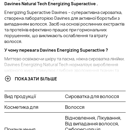
Davines Natural Tech Energizing Superactive
.
Energizing Superactive Davines – суперактивна сироватка,
створена лабораторією Davines для активної боротьби з
випаданням волосся. Засіб на основі рослинних екстрактів
та протеїнів ефективно працює при гормональних
порушеннях, що викликають ослаблення та втрату
волосся.
У чому перевага
Davines Energizing Superactive
?
Миттєво освіжаючи шкіру та пасма, ніжна сироватка лінійки.
Davines Energizing Natural Tech нормалізує вироблення
шкірного жиру, стимулює глибоке зволоження тканин та
постачання їх киснем. Рослинні інгредієнти стимулює
ПОКАЗАТИ БІЛЬШЕ
оновлення шкірних покривів, прискорює роботу волосяних
фолікул та підвищує природний імунний бар'єр. Завдяки
безпечному та ефективному впливу втрата волосся
Вид продукції
Сироватка для волосся
припиняється, вже скоро якість шевелюри помітно
покращується.
Косметика для
Волосся
Активні компоненти:
Відновлення, Лікування,
Від випадання волосся,
екстракт воронця кистевидного;
Призначення
Себорегуляція,
phytoceutical кофеїну;