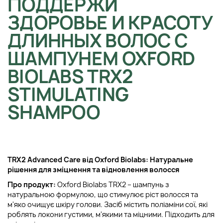
ПОДДЕРЖИ
ЗДОРОВЬЕ И КРАСОТУ
ДЛИННЫХ ВОЛОС С
ШАМПУНЕМ OXFORD
BIOLABS TRX2
STIMULATING
SHAMPOO
TRX2 Advanced Care від Oxford Biolabs: Натуральне
рішення для зміцнення та відновлення волосся
Про продукт:
Oxford Biolabs TRX2 – шампунь з
натуральною формулою, що стимулює ріст волосся та
м'яко очищує шкіру голови. Засіб містить поліаміни сої, які
роблять локони густими, м'якими та міцними. Підходить для