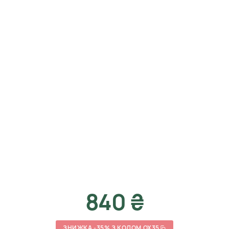
840 ₴
ЗНИЖКА -35% З КОДОМ OX35