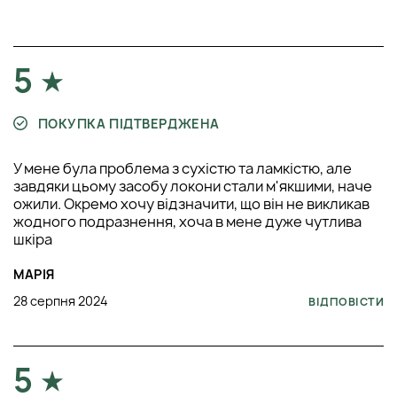
5
ПОКУПКА ПІДТВЕРДЖЕНА
У мене була проблема з сухістю та ламкістю, але
завдяки цьому засобу локони стали м'якшими, наче
ожили. Окремо хочу відзначити, що він не викликав
жодного подразнення, хоча в мене дуже чутлива
шкіра
МАРІЯ
28 серпня 2024
ВІДПОВІСТИ
5