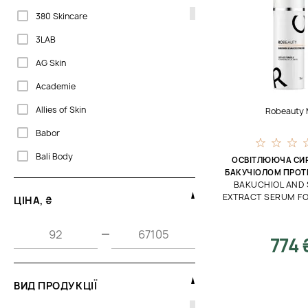
380 Skincare
3LAB
AG Skin
Academie
Allies of Skin
Robeauty
Babor
Bali Body
ОСВІТЛЮЮЧА СИ
БАКУЧІОЛОМ ПРО
Beaute Mediterranea
BAKUCHIOL AND 
EXTRACT SERUM F
ЦІНА, ₴
Bella Aura
Bellefontaine
—
774 
Biogena
CU Skin
ВИД ПРОДУКЦІЇ
Cantabria Labs