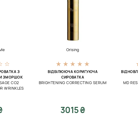
 Me
Orising
РОВАТКА З
ВІДБІЛЮЮЧА КОРИГУЮЧА
ВІДНОВ
ТИ ЗМОРШОК
СИРОВАТКА
SAGE CO2
BRIGHTENING CORRECTING SERUM
MD RES
OR WRINKLES
₴
3015 ₴