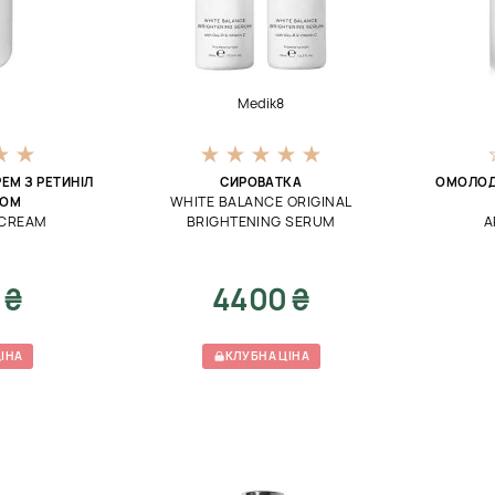
Medik8
М З РЕТИНІЛ
СИРОВАТКА
ОМОЛОД
WHITE BALANCE ORIGINAL
ТОМ
 CREAM
BRIGHTENING SERUM
A
 ₴
4400 ₴
ІНА
КЛУБНА ЦІНА