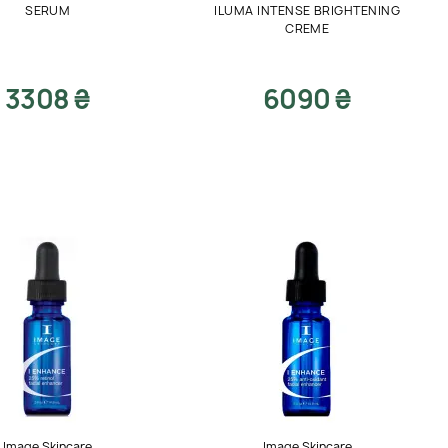
SERUM
ILUMA INTENSE BRIGHTENING
CREME
3308 ₴
6090 ₴
Image Skincare
Image Skincare