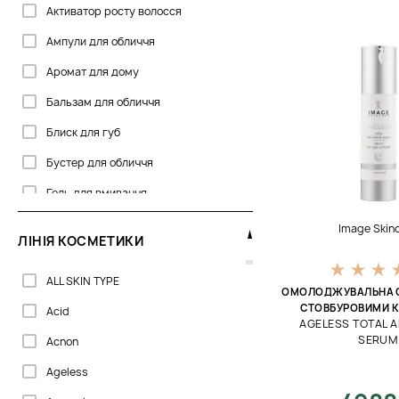
Активатор росту волосся
Celenes
Ампули для обличчя
Clarena
Аромат для дому
Colorescience
Бальзам для обличчя
Cosmetics 27
Блиск для губ
Dermalogica
Бустер для обличчя
Dermaskill
Гель для вмивання
DoTERRA
Гель для області навколо очей
Dr. Kadir
Image Skin
ЛІНІЯ КОСМЕТИКИ
Гель для обличчя
Dr.Grandel
ALL SKIN TYPE
Ексфоліант для обличчя
Dr.Spiller
ОМОЛОДЖУВАЛЬНА С
СТОВБУРОВИМИ 
Acid
Емульсія для обличчя
Embryolisse
AGELESS TOTAL A
SERUM
Acnon
Ензимна пудра
Erborian
Ageless
Капсули для обличчя
GIGI