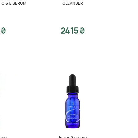
A C & E SERUM
CLEANSER
 ₴
2415 ₴
care
Image Skincare