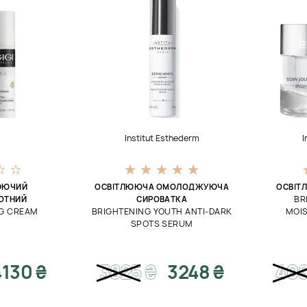
Institut Esthederm
I
ЛЮЮЧИЙ
ОСВІТЛЮЮЧА ОМОЛОДЖУЮЧА
ОСВІТ
BR
ОТНИЙ
СИРОВАТКА
NG CREAM
BRIGHTENING YOUTH ANTI-DARK
MOIS
SPOTS SERUM
4130 ₴
3825
₴
3248 ₴
40