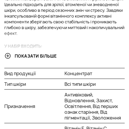
Ідеально підходить для зрілої, втомленої чи зневодненої
шкіри, особливо в період сезонних змін чи стресу. Завдяки
інкапсульованій формі вітамінного комплексу активні
компоненти зберігають свою стабільність і проникають
глибоко в шкіру, забезпечуючи миттєвий і накопичувальний
ефект.
У НАБІР ВХОДИТЬ:
ПОКАЗАТИ БІЛЬШЕ
Концентрат у капсулах з вітаміном C, 30 шт.
ОСНОВНІ ІНГРЕДІЄНТИ ТА ЇХ ПЕРЕВАГИ
Вид продукції
Концентрат
Тип шкіри
Всі типи шкіри
Пептиди:
Пептиди стимулюють вироблення
колагену та еластину, зміцнюючи каркас шкіри та
Антивіковий,
зменшуючи глибину зморшок. Вони сприяють
Відновлення, Захист,
відновленню шкіри після стресу та підвищують її
Призначення
Освітлення, Від перших
пружність та гладкість.
ознак старіння, Від
Вітамін С:
Вітамін С допомагає висвітлити пігментні
пігментації, Зволоження
плями і вирівняти тон шкіри, надаючи їй здорове
сяйво. Він також захищає клітини від ушкоджень,
Вітамін Е, Вітамін С,