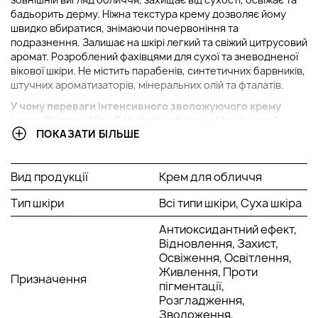
бадьорить дерму. Ніжна текстура крему дозволяє йому
швидко вбиратися, знімаючи почервоніння та
подразнення. Залишає на шкірі легкий та свіжий цитрусовий
аромат. Розроблений фахівцями для сухої та зневодненої
вікової шкіри. Не містить парабенів, синтетичних барвників,
штучних ароматизаторів, мінеральних олій та фталатів.
У чому переваги
інтенсивного зволожуючого
крему
Image Skincare Vital C Hydrating Intense Moisturizer?
ПОКАЗАТИ БІЛЬШЕ
Після нанесення засобу відбувається миттєве
зволоження, усувається сухість та подразнення.
Регулярне використання Hydrating Intense
Вид продукції
Крем для обличчя
Moisturizer дозволяє відновити потрібний рівень
Тип шкіри
зволоження.
Всі типи шкіри, Суха шкіра
За утримання вологи в клітинах відповідає олія ши, а
Антиоксидантний ефект,
гіалуронова кислота розгладжує шкіру, роблячи її
Відновлення, Захист,
пружною та еластичною.
Освіження, Освітлення,
Косметичний продукт покликаний позбавити шкіру
Живлення, Проти
проблеми сухості, надаючи їй еластичність і
Призначення
пігментації,
пружність.
Розгладження,
Активні компоненти:
Зволоження,