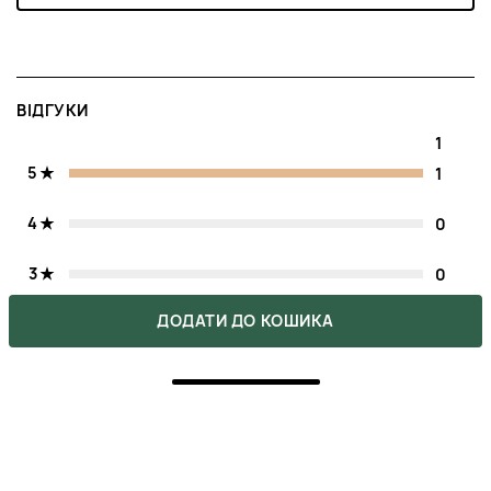
ВІДГУКИ
1
5
1
4
0
3
0
ДОДАТИ ДО КОШИКА
2
0
1
0
Напишіть свою думку про товар.
Зробіть вибір інших покупців легшим.