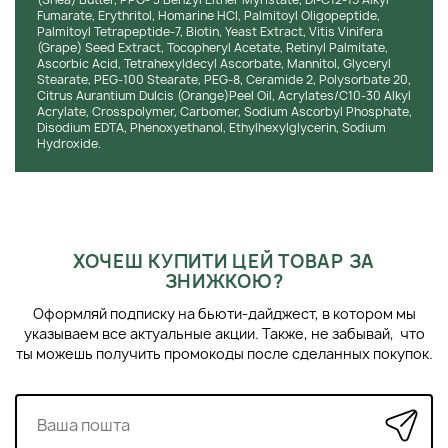
Fumarate, Erythritol, Homarine HCl, Palmitoyl Oligopeptide,
Palmitoyl Tetrapeptide-7, Biotin, Yeast Extract, Vitis Vinifera
(Grape) Seed Extract, Tocopheryl Acetate, Retinyl Palmitate,
Ascorbic Acid, Tetrahexyldecyl Ascorbate, Mannitol, Glyceryl
Stearate, PEG-100 Stearate, PEG-8, Ceramide 2, Polysorbate 20,
Citrus Aurantium Dulcis (Orange)Peel Oil, Acrylates/C10-30 Alkyl
Acrylate, Crosspolymer, Carbomer, Sodium Ascorbyl Phosphate,
Disodium EDTA, Phenoxyethanol, Ethylhexylglycerin, Sodium
Hydroxide.
ХОЧЕШ КУПИТИ ЦЕЙ ТОВАР ЗА
ЗНИЖКОЮ?
Оформляй подписку на бьюти-дайджест, в котором мы
указываем все актуальные акции. Также, не забывай, что
ты можешь получить промокоды после сделанных покупок.