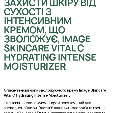
ЗАХИСТИ ШКІРУ ВІД
СУХОСТІ З
ІНТЕНСИВНИМ
КРЕМОМ, ЩО
ЗВОЛОЖУЄ, IMAGE
SKINCARE VITAL C
HYDRATING INTENSE
MOISTURIZER
Опис
інтенсивного зволожуючого
крему Image Skincare
Vital C Hydrating Intense Moisturizer.
Інтенсивний зволожуючий крем призначений для
зневодненої шкіри. Здатний відновити здоров'я та гарний
зовнішній вигляд обличчя, захищає від сухості, освіжає та