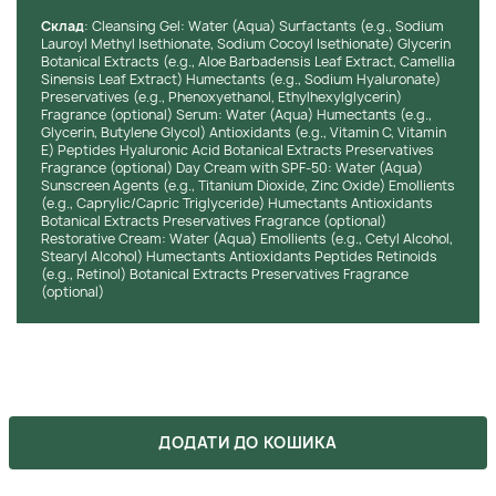
Застосування набору слід починати з
Cклад
: Cleansing Gel: Water (Aqua) Surfactants (e.g., Sodium
очищувального гелю. Його наносять на вологу шкіру,
Lauroyl Methyl Isethionate, Sodium Cocoyl Isethionate) Glycerin
протягом хвилини втирають у поверхню, а потім
Botanical Extracts (e.g., Aloe Barbadensis Leaf Extract, Camellia
змивають прохолодною водою.
Sinensis Leaf Extract) Humectants (e.g., Sodium Hyaluronate)
Потім на очищену шкіру наноситься сироватка. Її
Preservatives (e.g., Phenoxyethanol, Ethylhexylglycerin)
Fragrance (optional) Serum: Water (Aqua) Humectants (e.g.,
можна використовувати і вранці, і ввечері.
Glycerin, Butylene Glycol) Antioxidants (e.g., Vitamin C, Vitamin
Як основний денний догляд рекомендується
E) Peptides Hyaluronic Acid Botanical Extracts Preservatives
наносити денний крем із сонцезахисним фактором
Fragrance (optional) Day Cream with SPF-50: Water (Aqua)
SPF-50.
Sunscreen Agents (e.g., Titanium Dioxide, Zinc Oxide) Emollients
(e.g., Caprylic/Capric Triglyceride) Humectants Antioxidants
Для повноцінного омолодження дерми в якості
Botanical Extracts Preservatives Fragrance (optional)
вечірнього догляду слід скористатися
Restorative Cream: Water (Aqua) Emollients (e.g., Cetyl Alcohol,
відновлювальним кремом.
Stearyl Alcohol) Humectants Antioxidants Peptides Retinoids
(e.g., Retinol) Botanical Extracts Preservatives Fragrance
Інструкція зі зберігання:
зберігайте продукти в
(optional)
прохолодному і сухому місці, подалі від прямих сонячних
променів. Дотримуйтесь вказівок на упаковці щодо
термінів придатності після розкриття
ХОЧЕШ КУПИТИ ЦЕЙ ТОВАР ЗА
ЗНИЖКОЮ?
ДОДАТИ ДО КОШИКА
Оформляй подписку на бьюти-дайджест, в котором мы