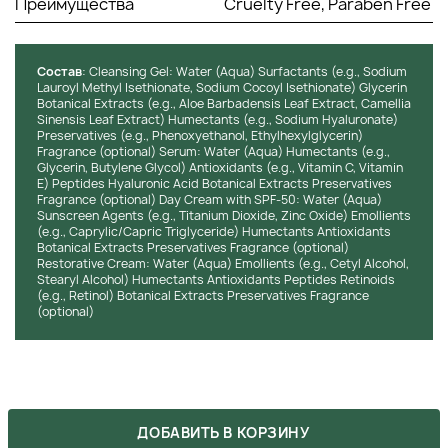
Преимущества
Cruelty Free, Paraben Free
типов кожи, включая чувствительную.
Рекомендации по применению:
Состав
: Cleansing Gel: Water (Aqua) Surfactants (e.g., Sodium
Применение набора следует начинать с
Lauroyl Methyl Isethionate, Sodium Cocoyl Isethionate) Glycerin
очищающего геля. Его наносят на влажную кожу, в
Botanical Extracts (e.g., Aloe Barbadensis Leaf Extract, Camellia
течение минуты втирают в поверхность, а затем
Sinensis Leaf Extract) Humectants (e.g., Sodium Hyaluronate)
смывают прохладной водой.
Preservatives (e.g., Phenoxyethanol, Ethylhexylglycerin)
Fragrance (optional) Serum: Water (Aqua) Humectants (e.g.,
Затем на очищенную кожу наносится сыворотка. Ее
Glycerin, Butylene Glycol) Antioxidants (e.g., Vitamin C, Vitamin
можно использовать и утром, и вечером.
E) Peptides Hyaluronic Acid Botanical Extracts Preservatives
В качестве основного дневного ухода
Fragrance (optional) Day Cream with SPF-50: Water (Aqua)
рекомендуется наносить дневной крем с
Sunscreen Agents (e.g., Titanium Dioxide, Zinc Oxide) Emollients
(e.g., Caprylic/Capric Triglyceride) Humectants Antioxidants
солнцезащитным фактором SPF 50.
Botanical Extracts Preservatives Fragrance (optional)
Для полноценного омолаживания дермы в качестве
Restorative Cream: Water (Aqua) Emollients (e.g., Cetyl Alcohol,
вечернего ухода следует воспользоваться
Stearyl Alcohol) Humectants Antioxidants Peptides Retinoids
восстанавливающим кремом.
(e.g., Retinol) Botanical Extracts Preservatives Fragrance
(optional)
Инструкция по хранению:
храните продукты в
прохладном и сухом месте, вдали от прямых солнечных
лучей. Соблюдайте указания на упаковке относительно
сроков годности после вскрытия.
ХОЧЕШЬ КУПИТЬ ЭТОТ ТОВАР ПО
ДОБАВИТЬ В КОРЗИНУ