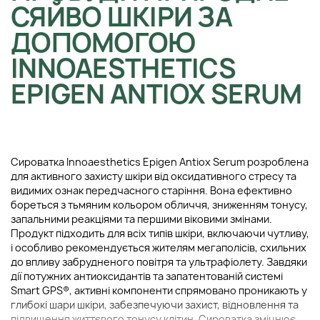
СЯЙВО ШКІРИ ЗА
ДОПОМОГОЮ
INNOAESTHETICS
EPIGEN ANTIOX SERUM
Сироватка Innoaesthetics Epigen Antiox Serum розроблена
для активного захисту шкіри від оксидативного стресу та
видимих ознак передчасного старіння. Вона ефективно
бореться з тьмяним кольором обличчя, зниженням тонусу,
запальними реакціями та першими віковими змінами.
Продукт підходить для всіх типів шкіри, включаючи чутливу,
і особливо рекомендується жителям мегаполісів, схильних
до впливу забрудненого повітря та ультрафіолету. Завдяки
дії потужних антиоксидантів та запатентованій системі
Smart GPS®, активні компоненти спрямовано проникають у
глибокі шари шкіри, забезпечуючи захист, відновлення та
підвищення життєвого тонусу клітин. Сироватка зміцнює