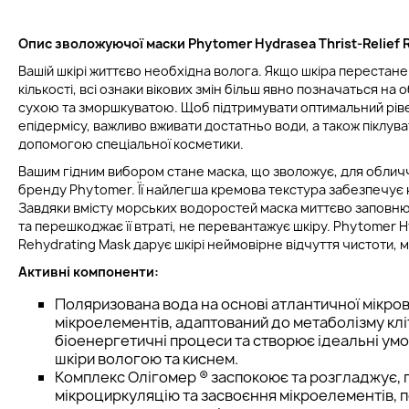
Опис зволожуючої маски Phytomer Hydrasea Thrist-Relief R
Вашій шкірі життєво необхідна волога. Якщо шкіра перестане 
кількості, всі ознаки вікових змін більш явно позначаться на 
сухою та зморшкуватою. Щоб підтримувати оптимальний рі
епідермісу, важливо вживати достатньо води, а також піклува
допомогою спеціальної косметики.
Вашим гідним вибором стане маска, що зволожує, для облич
бренду Phytomer. Її найлегша кремова текстура забезпечу
Завдяки вмісту морських водоростей маска миттєво заповнює
та перешкоджає її втраті, не перевантажує шкіру. Phytomer H
Rehydrating Mask дарує шкірі неймовірне відчуття чистоти, м
Активні компоненти:
Поляризована вода на основі атлантичної мікро
мікроелементів, адаптований до метаболізму клі
біоенергетичні процеси та створює ідеальні ум
шкіри вологою та киснем.
Комплекс Олігомер ® заспокоює та розгладжує,
мікроциркуляцію та засвоєння мікроелементів, 