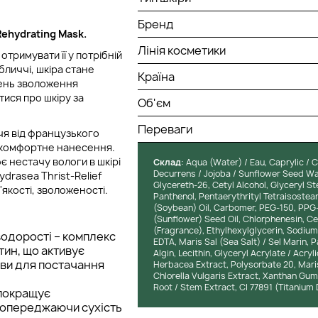
Бренд
ehydrating Mask.
Лінія косметики
отримувати її у потрібній
обличчі, шкіра стане
Країна
вень зволоження
тися про шкіру за
Об'єм
Переваги
чя від французького
є комфортне нанесення.
 нестачу вологи в шкірі
Cклад
: Aqua (Water) / Eau, Caprylic / C
Decurrens / Jojoba / Sunflower Seed Wax
ydrasea Thrist-Relief
Glycereth-26, Cetyl Alcohol, Glyceryl S
'якості, зволоженості.
Panthenol, Pentaerythrityl Tetraisostea
(Soybean) Oil, Carbomer, PEG-150, PPG
(Sunflower) Seed Oil, Chlorphenesin, Ce
(Fragrance), Ethylhexylglycerin, Sodium
водорості – комплекс
EDTA, Maris Sal (Sea Salt) / Sel Marin, 
тин, що активує
Algin, Lecithin, Glyceryl Acrylate / Acry
ови для постачання
Herbacea Extract, Polysorbate 20, Maris
Chlorella Vulgaris Extract, Xanthan Gum
Root / Stem Extract, CI 77891 (Titanium D
 покращує
попереджаючи сухість