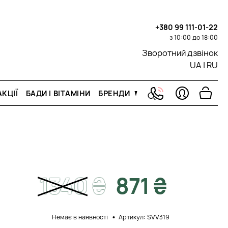
+380 99 111-01-22
з 10:00 до 18:00
Зворотний дзвінок
UA
|
RU
КЦІЇ
БАДИ І ВІТАМІНИ
БРЕНДИ
1340
₴
871 ₴
Немає в наявності
Артикул: SVV319