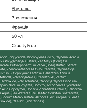
Phytomer
Зволоження
Франція
50 мл
Cruelty Free
apric Triglyceride, Dipropylene Glycol, Glycerin, Acacia
 / Polyglyceryl-3 Esters, Zea Mays (Corn) Oil,
tearate, Butyropspermum Parkii (Shea) Butter Extract,
rate, Phenoxyethanol, PEG-75 Stearate, Glycine Soja
-12/SMDI Copolymer, Lactose, Helianthus Annuus
teth-20, Polyacrylate-13, Steareth-20, Parfum
 Hydroxide, Polyisobutene, Caprylyl Glycol, Disodium
Papain, Sodium Phytate, Sorbitol, Tocopherol, Hydrolyzed
lic Acid Copolymer, Undaria Pinnatifida Extract, Salicornia
 Aqua (Sea Water) / Eau De Mer, Sorbitan Isostearate,
, Sodium Metabisulfate, Alcohol, Ulex Europaeus Leaf /
ioxide), CI 77491 (Iron Oxides).