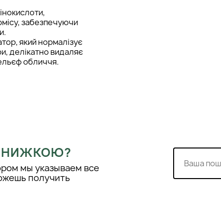
мінокислоти,
рмісу, забезпечуючи
и.
атор, який нормалізує
и, делікатно видаляє
рельєф обличчя.
 шиї 1-2 рази на тиждень
 ЗНИЖКОЮ?
ором мы указываем все
можешь получить