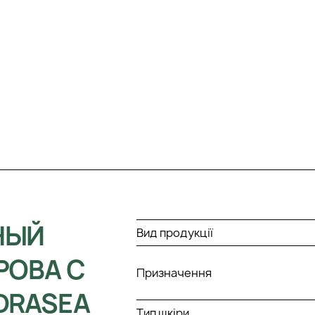
НЫЙ
Вид продукції
РОВА С
Призначення
DRASEA
Тип шкіри