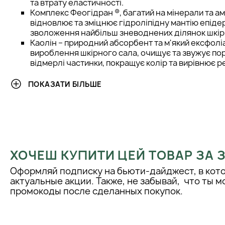
та втрату еластичності.
Комплекс Феогідран ®, багатий на мінерали та а
відновлює та зміцнює гідроліпідну мантію епіде
зволоження найбільш зневоднених ділянок шкір
Каолін – природний абсорбент та м'який ексфолі
вироблення шкірного сала, очищує та звужує пор
відмерлі частинки, покращує колір та вирівнює 
Спосіб застосування:
ПОКАЗАТИ БІЛЬШЕ
Маска наноситься на очищену та тонізовану шкіру обличчя та
на 15-20 хвилин. Змивається теплою водою.
ХОЧЕШ КУПИТИ ЦЕЙ ТОВАР ЗА
Оформляй подписку на бьюти-дайджест, в кот
актуальные акции. Также, не забывай, что ты 
промокоды после сделанных покупок.