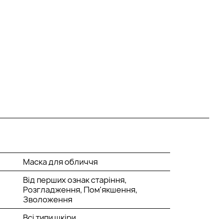
Маска для обличчя
Від перших ознак старіння,
Розгладження, Пом'якшення,
Зволоження
Всі типи шкіри