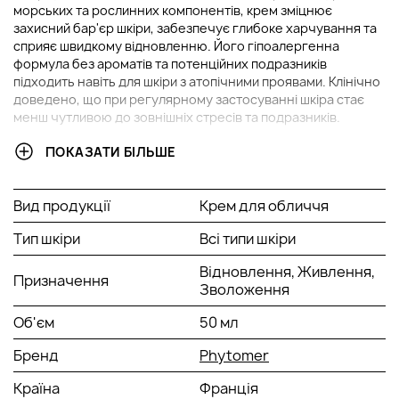
морських та рослинних компонентів, крем зміцнює
захисний бар'єр шкіри, забезпечує глибоке харчування та
сприяє швидкому відновленню. Його гіпоалергенна
формула без ароматів та потенційних подразників
підходить навіть для шкіри з атопічними проявами. Клінічно
доведено, що при регулярному застосуванні шкіра стає
менш чутливою до зовнішніх стресів та подразників.
ПОКАЗАТИ БІЛЬШЕ
ОСНОВНІ ІНГРЕДІЄНТИ ТА ЇХ ПЕРЕВАГИ
Ферментований екстракт кодію:
стимулює
Вид продукції
Крем для обличчя
природне утворення вітаміну B5 у шкірі, сприяючи
прискореній регенерації тканин. Має виражений
Тип шкіри
Всі типи шкіри
заспокійливий ефект, значно знижуючи
роздратування і почервоніння.
Відновлення, Живлення,
Призначення
Комплекс Phyco-Defense із бурих водоростей:
Зволоження
активно знижує запальні процеси та зменшує
Об'єм
50 мл
реактивність шкіри на зовнішні подразники. Сприяє
зміцненню захисного бар'єру, роблячи шкіру
Бренд
Phytomer
стійкішою до стресових впливів довкілля.
Олія водоростей Undaria pinnatifida:
інтенсивно
Країна
Франція
живить шкіру, відновлює її природну захисну плівку та