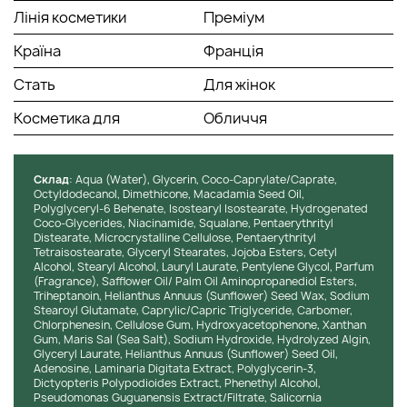
Покращує регенерацію, зменшує запалення й сприяє
Лінія косметики
Преміум
відновленню після стресу. Допомагає утримувати
вологу, запобігаючи відчуттю сухості й стягнутості.
Країна
Франція
Робить шкіру м’якою, гладкою та зволоженою
надовго.
Стать
Для жінок
Олія ши:
живильний компонент, який миттєво
Косметика для
Обличчя
пом’якшує шкіру та відновлює її ліпідний баланс.
Глибоко живить, усуваючи відчуття сухості й
дискомфорту. Зміцнює захисний бар’єр і оберігає
шкіру від агресивних зовнішніх факторів. У результаті
Cклад
: Aqua (Water), Glycerin, Coco-Caprylate/Caprate,
Octyldodecanol, Dimethicone, Macadamia Seed Oil,
шкіра стає оксамитовою, еластичною та наповненою
Polyglyceryl-6 Behenate, Isostearyl Isostearate, Hydrogenated
життєвою енергією.
Coco-Glycerides, Niacinamide, Squalane, Pentaerythrityl
Distearate, Microcrystalline Cellulose, Pentaerythrityl
Текстура і аромат:
Крем має шовковисту, насичену
Tetraisostearate, Glyceryl Stearates, Jojoba Esters, Cetyl
текстуру, яка миттєво тане на шкірі, створюючи відчуття
Alcohol, Stearyl Alcohol, Lauryl Laurate, Pentylene Glycol, Parfum
(Fragrance), Safflower Oil/ Palm Oil Aminopropanediol Esters,
м’якості та комфорту. Швидко вбирається, не залишаючи
Triheptanoin, Helianthus Annuus (Sunflower) Seed Wax, Sodium
жирного блиску, утворюючи на шкірі тонку захисну вуаль.
Stearoyl Glutamate, Caprylic/Capric Triglyceride, Carbomer,
Аромат свіжий, із морськими та рослинними нотами, що
Chlorphenesin, Cellulose Gum, Hydroxyacetophenone, Xanthan
дарують відчуття чистоти й розслаблення. Кожне
Gum, Maris Sal (Sea Salt), Sodium Hydroxide, Hydrolyzed Algin,
Glyceryl Laurate, Helianthus Annuus (Sunflower) Seed Oil,
нанесення перетворюється на чуттєвий ритуал, який
Adenosine, Laminaria Digitata Extract, Polyglycerin-3,
наповнює шкіру енергією океану.
Dictyopteris Polypodioides Extract, Phenethyl Alcohol,
Pseudomonas Guguanensis Extract/Filtrate, Salicornia
Склад:
Формула не містить парабенів, мінеральних олій і