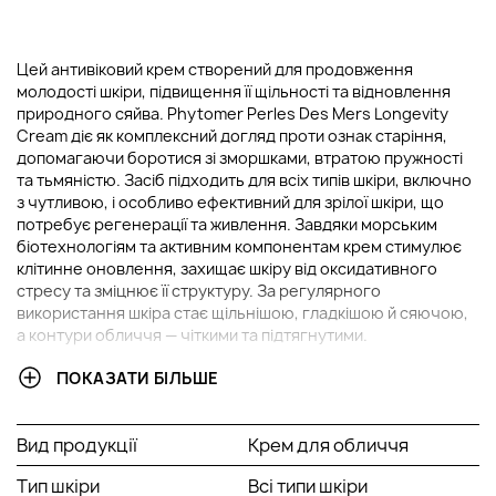
Цей антивіковий крем створений для продовження
молодості шкіри, підвищення її щільності та відновлення
природного сяйва. Phytomer Perles Des Mers Longevity
Cream діє як комплексний догляд проти ознак старіння,
допомагаючи боротися зі зморшками, втратою пружності
та тьмяністю. Засіб підходить для всіх типів шкіри, включно
з чутливою, і особливо ефективний для зрілої шкіри, що
потребує регенерації та живлення. Завдяки морським
біотехнологіям та активним компонентам крем стимулює
клітинне оновлення, захищає шкіру від оксидативного
стресу та зміцнює її структуру. За регулярного
використання шкіра стає щільнішою, гладкішою й сяючою,
а контури обличчя — чіткими та підтягнутими.
ПОКАЗАТИ БІЛЬШЕ
ОСНОВНІ ІНГРЕДІЄНТИ ТА ЇХ ПЕРЕВАГИ
Екстракт морського кропу:
багате джерело
Вид продукції
Крем для обличчя
морських мінералів, активізує процеси регенерації та
стимулює оновлення клітин. Зміцнює структуру
Тип шкіри
Всі типи шкіри