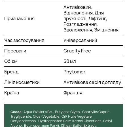
застосування цього продукту ваша шкіра сяятиме так, наче
Антивіковий,
вам щойно виповнилося 18.
Відновлення, Для
Подаруйте собі надійний захист від вікових змін. Почніть
Призначення
пружності, Ліфтинг,
доглядати за шкірою обличчя за допомогою ефективного
Розгладження,
крему, що омолоджує, від Phytomer. Результат
Зволоження, Зміцнення
застосування цього продукту вас приємно здивує.
Час застосування
Універсальний
Активні компоненти:
Переваги
Cruelty Free
Ламінарія (морські водорості) активно зволожує всі
шари шкіри.
Об'єм
50 мл
Олія морської лаванди – заспокоює шкіру, вирівнює
колір.
Бренд
Phytomer
Екстракт салікорнії – сприяє зволоженню епідермісу.
Морська вода насичує антиоксидантами.
Лінія косметики
Антивікова серія догляду
Спосіб застосування:
Країна
Франція
Невелику кількість крему рівномірно розподілити по
попередньо очищеній, тонізованій шкірі обличчя та шиї.
Дати вбратися.
Cклад
: Aqua (Water)/Eau, Butylene Glycol, Capriylic/Capric
Tryglyceride, Olus (Vegetable) Oil/ Huile Vegetale,
Octyldodecanol, Hydrogenated Palm Kernel Glycerides, Cetyl
Alcohol, Butyropermum Parkii, (Shea) Butter Extract,