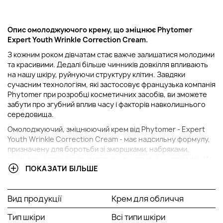
Опис омолоджуючого крему, що зміцнює Phytomer
Expert Youth Wrinkle Correction Cream.
З кожним роком дівчатам стає важче залишатися молодими
та красивими. Дедалі більше чинників довкілля впливають
на нашу шкіру, руйнуючи структуру клітин. Завдяки
сучасним технологіям, які застосовує французька компанія
Phytomer при розробці косметичних засобів, ви зможете
забути про згубний вплив часу і факторів навколишнього
середовища.
Омолоджуючий, зміцнюючий крем від Phytomer - Expert
Youth Wrinkle Correction Cream - має надсильну формулу,
призначену для боротьби зі зморшками, набряками,
темними колами під очима та іншими ознаками старіння. У
ПОКАЗАТИ БІЛЬШЕ
складі продукту містяться морські антиоксиданти, що
надійно захищають шкіру протягом усього дня. Активні
компоненти крему впливають на стовбурові клітини шкіри,
Вид продукції
Крем для обличчя
покращуючи кровообіг та обмінні процеси у тканинах.
Засіб чудово знімає стрес і втому, а також зупиняє
Тип шкіри
Всі типи шкіри
окислювальні процеси у тканинах шкіри. Після