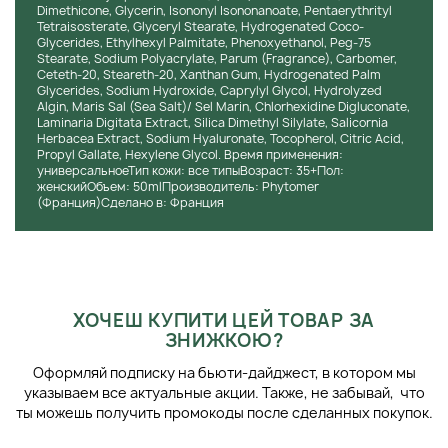
Dimethicone, Glycerin, Isononyl Isononanoate, Pentaerythrityl
Tetraisosterate, Glyceryl Stearate, Hydrogenated Coco-
Glycerides, Ethylhexyl Palmitate, Phenoxyethanol, Peg-75
Stearate, Sodium Polyacrylate, Parum (Fragrance), Carbomer,
Ceteth-20, Steareth-20, Xanthan Gum, Hydrogenated Palm
Glycerides, Sodium Hydroxide, Caprylyl Glycol, Hydrolyzed
Algin, Maris Sal (Sea Salt)/ Sel Marin, Chlorhexidine Digluconate,
Laminaria Digitata Extract, Silica Dimethyl Silylate, Salicornia
Herbacea Extract, Sodium Hyaluronate, Tocopherol, Citric Acid,
Propyl Gallate, Hexylene Glycol. Время применения:
универсальноеТип кожи: все типыВозраст: 35+Пол:
женскийОбъем: 50mlПроизводитель: Phytomer
(Франция)Сделано в: Франция
ХОЧЕШ КУПИТИ ЦЕЙ ТОВАР ЗА
ЗНИЖКОЮ?
Оформляй подписку на бьюти-дайджест, в котором мы
указываем все актуальные акции. Также, не забывай, что
ты можешь получить промокоды после сделанных покупок.