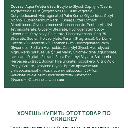
Состав
: Aqua (Water)/Eau, Butylene Glycol, Capriylic/Capric
Способ применения:
Tryglyceride, Olus (Vegetable) Oil/ Huile Vegetale,
Octyldodecanol, Hydrogenated Palm Kernel Glycerides, Cetyl
Небольшое количество крема равномерно распределить
Alcohol, Butyropermum Parkii, (Shea) Butter Extract,
по предварительно очищенной, тонизированной коже
Dimethicone, Glycerin, Isononyl Isononanoate, Pentaerythrityl
Tetraisosterate, Glyceryl Stearate, Hydrogenated Coco-
лица и шеи. Дать впитаться.
Glycerides, Ethylhexyl Palmitate, Phenoxyethanol, Peg-75
Stearate, Sodium Polyacrylate, Parum (Fragrance), Carbomer,
Ceteth-20, Steareth-20, Xanthan Gum, Hydrogenated Palm
Glycerides, Sodium Hydroxide, Caprylyl Glycol, Hydrolyzed
Algin, Maris Sal (Sea Salt)/ Sel Marin, Chlorhexidine Digluconate,
Laminaria Digitata Extract, Silica Dimethyl Silylate, Salicornia
Herbacea Extract, Sodium Hyaluronate, Tocopherol, Citric Acid,
Propyl Gallate, Hexylene Glycol. Время применения:
универсальноеТип кожи: все типыВозраст: 35+Пол:
женскийОбъем: 50mlПроизводитель: Phytomer
(Франция)Сделано в: Франция
ХОЧЕШЬ КУПИТЬ ЭТОТ ТОВАР ПО
СКИДКЕ?