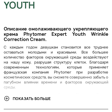
YOUTH
Описание омолаживающего укрепляющего
крема Phytomer Expert Youth Wrinkle
Correction Cream.
С каждым годом девушкам становится все труднее
оставаться молодыми и красивыми. Все большее
количество факторов окружающей среды воздействуют
на нашу кожу, разрушая структуру клеток. Благодаря
современным технологиям, которые применяет
французская компания Phytomer при разработке
косметических средств, вы сможете совершенно забыть о
пагубном влиянии времени и факторов окружающей
среды.
Омолаживающий, укрепляющий крем от Phytomer - Expert
ПОКАЗАТЬ БОЛЬШЕ
Youth Wrinkle Correction Cream - обладает сверхсильной
формулой, предназначенной для борьбы с морщинами,
отеками, темными кругами под глазами и другими