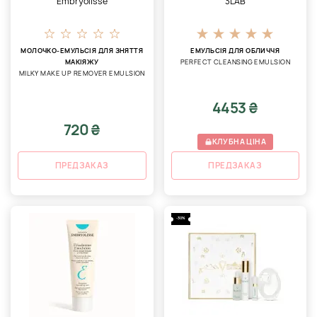
Embryolisse
3LAB
МОЛОЧКО-ЕМУЛЬСІЯ ДЛЯ ЗНЯТТЯ
ЕМУЛЬСІЯ ДЛЯ ОБЛИЧЧЯ
МАКІЯЖУ
PERFECT CLEANSING EMULSION
MILKY MAKE UP REMOVER EMULSION
4453 ₴
720 ₴
КЛУБНА ЦІНА
ПРЕДЗАКАЗ
ПРЕДЗАКАЗ
-30%