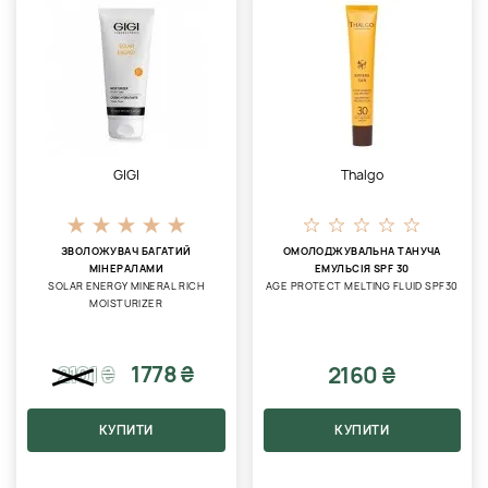
GIGI
Thalgo
ЗВОЛОЖУВАЧ БАГАТИЙ
ОМОЛОДЖУВАЛЬНА ТАНУЧА
МІНЕРАЛАМИ
ЕМУЛЬСІЯ SPF 30
SOLAR ENERGY MINERAL RICH
AGE PROTECT MELTING FLUID SPF30
MOISTURIZER
1778 ₴
2160 ₴
2101
₴
КУПИТИ
КУПИТИ